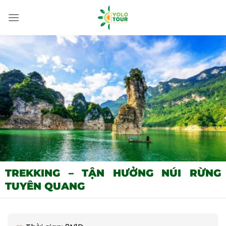
Bỏ
qua
nội
dung
TREKKING – TẬN HƯỞNG NÚI RỪNG
TUYÊN QUANG