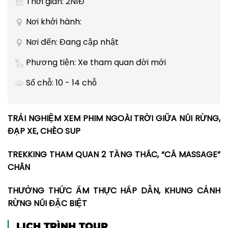
Thời gian: 2N1Đ
Nơi khởi hành:
Nơi đến: Đang cập nhật
Phương tiện: Xe tham quan đời mới
Số chỗ: 10 - 14 chỗ
TRẢI NGHIỆM XEM PHIM NGOÀI TRỜI GIỮA NÚI RỪNG,
ĐẠP XE, CHÈO SUP
TREKKING THAM QUAN 2 TẦNG THÁC, “CÁ MASSAGE”
CHÂN
THƯỞNG THỨC ẨM THỰC HẤP DẪN, KHUNG CẢNH
RỪNG NÚI ĐẶC BIỆT
LỊCH TRÌNH TOUR