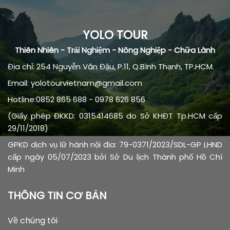
YOLO TOUR
Thiên Nhiên - Trải Nghiệm - Nông Nghiệp - Chữa Lành
Địa chỉ: 254 Nguyễn Văn Đậu, P.11, Q.Bình Thạnh, TP.HCM.
Email: yolotourvietnam@gmail.com
Hotline:0852 865 688 - 0978 626 856
(Giấy phép ĐKKD: 0315414685 do Sở KHĐT Tp.HCM cấp
29/11/2018)
GPKD dịch vụ lữ hành nội địa: 79-0371/2023/SDL-GP LHND
cấp ngày 05/07/2023 bởi Sở Du lịch Thành phố Hồ Chí
Minh
THÔNG TIN CƠ BẢN
Về chúng tôi