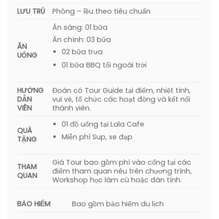
LƯU TRÚ
Phòng – lều theo tiêu chuẩn
Ăn sáng: 01 bữa
Ăn chính: 03 bữa
ĂN
02 bữa trưa
UỐNG
01 bữa BBQ tối ngoài trời
HƯỚNG
Đoàn có Tour Guide tại điểm, nhiệt tình,
DẪN
vui vẻ, tổ chức các hoạt động và kết nối
VIÊN
thành viên.
01 đồ uống tại Lala Cafe
QUÀ
Miễn phí Sup, xe đạp
TẶNG
Giá Tour bao gồm phí vào cổng tại các
THAM
điểm tham quan nêu trên chương trình,
QUAN
Workshop học làm cù hoặc đàn tính.
BẢO HIỂM
Bao gồm bảo hiểm du lịch