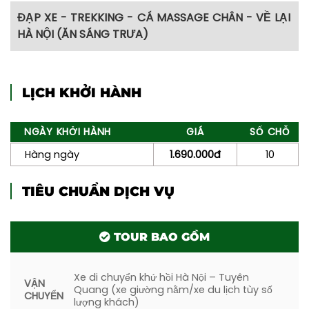
ĐẠP XE - TREKKING - CÁ MASSAGE CHÂN - VỀ LẠI
HÀ NỘI (ĂN SÁNG TRƯA)
LỊCH KHỞI HÀNH
06h00:
Thức giấc trong không khí trong
lành và trải nghiệm đạp xe quanh bản ngắm
NGÀY KHỞI HÀNH
GIÁ
SỐ CHỖ
bình minh.
Hàng ngày
1.690.000đ
10
07h00:
Ăn sáng tại nhà hàng Bamboo House
TIÊU CHUẨN DỊCH VỤ
08h00:
Quý khách Trekking tham quan 2
tầng thác, trải nghiệm “Cá Massage” chân
TOUR BAO GỒM
11h30:
Check-out trả phòng và ăn trưa tại
nhà hàng. Kết thúc chương trình. Chia tay
và hẹn gặp lại quý khách trong những
Xe di chuyển khứ hồi Hà Nội – Tuyên
VẬN
Quang (xe giường nằm/xe du lịch tùy số
chương trình lần sau.
CHUYỂN
lượng khách)