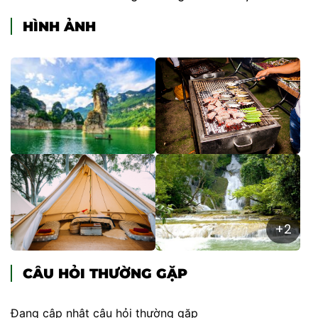
HÌNH ẢNH
+2
CÂU HỎI THƯỜNG GẶP
Đang cập nhật câu hỏi thường gặp