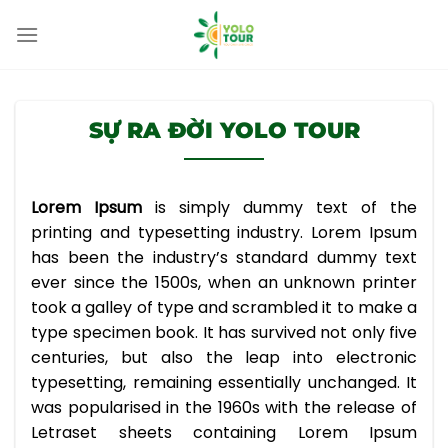
Bỏ
qua
nội
dung
SỰ RA ĐỜI YOLO TOUR
Lorem Ipsum
is simply dummy text of the
printing and typesetting industry. Lorem Ipsum
has been the industry’s standard dummy text
ever since the 1500s, when an unknown printer
took a galley of type and scrambled it to make a
type specimen book. It has survived not only five
centuries, but also the leap into electronic
typesetting, remaining essentially unchanged. It
was popularised in the 1960s with the release of
Letraset sheets containing Lorem Ipsum