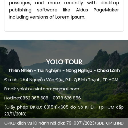
passages, and more recently with desktop
publishing software like Aldus PageMaker
including versions of Lorem Ipsum.
YOLO TOUR
Thiên Nhiên - Trải Nghiệm - Nông Nghiệp - Chữa Lành
Địa chỉ: 254 Nguyễn Văn Đậu, P.11, Q.Bình Thạnh, TP.HCM.
Email: yolotourvietnam@gmail.com
Hotline:0852 865 688 - 0978 626 856
(Giấy phép ĐKKD: 0315414685 do Sở KHĐT Tp.HCM cấp
29/11/2018)
GPKD dịch vụ lữ hành nội địa: 79-0371/2023/SDL-GP LHND