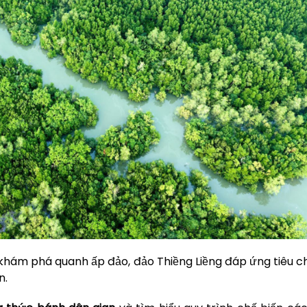
khám phá quanh ấp đảo, đảo Thiềng Liềng đáp ứng tiêu ch
n.