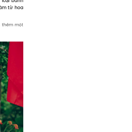
 loại bánh
làm từ hoa
, thêm một