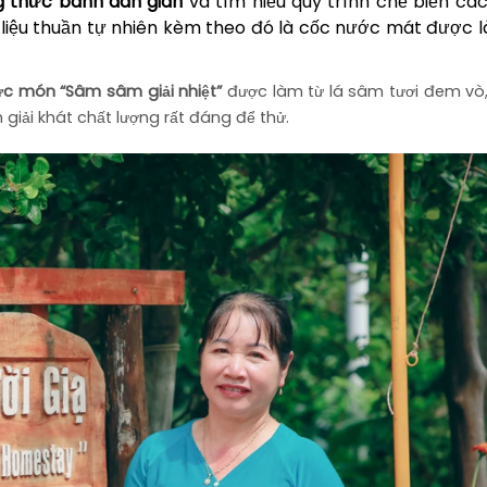
g thức bánh dân gian
và tìm hiểu quy trình chế biến các
liệu thuần tự nhiên kèm theo đó là cốc nước mát được 
c món “Sâm sâm giải nhiệt”
được làm từ lá sâm tươi đem vò
giải khát chất lượng rất đáng để thử.