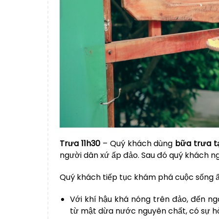
Trưa
11h30
– Quý khách dùng
bữa trưa t
người dân xứ ấp đảo. Sau đó quý khách ng
Quý khách tiếp tục khám phá cuộc sống ấp
Với khí hậu khá nóng trên đảo, đến n
từ mật dừa nước nguyên chất, có sự hò