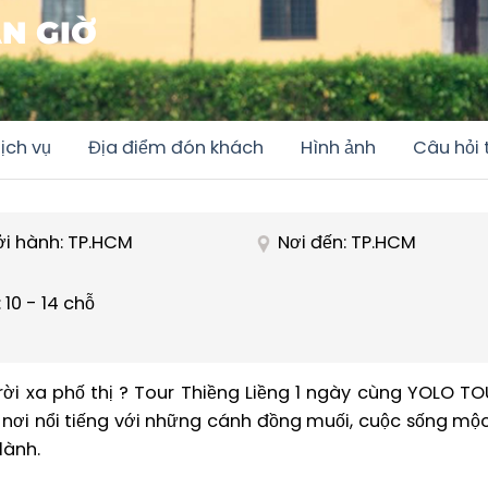
ẦN GIỜ
ịch vụ
Địa điểm đón khách
Hình ảnh
Câu hỏi
ởi hành: TP.HCM
Nơi đến: TP.HCM
 10 - 14 chỗ
ời xa phố thị ? Tour Thiềng Liềng 1 ngày cùng YOLO T
, nơi nổi tiếng với những cánh đồng muối, cuộc sống m
lành.