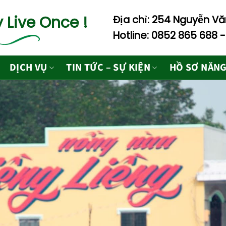
 Live Once !
Địa chỉ: 254 Nguyễn Văn
Hotline: 0852 865 688 
DỊCH VỤ
TIN TỨC – SỰ KIỆN
HỒ SƠ NĂNG