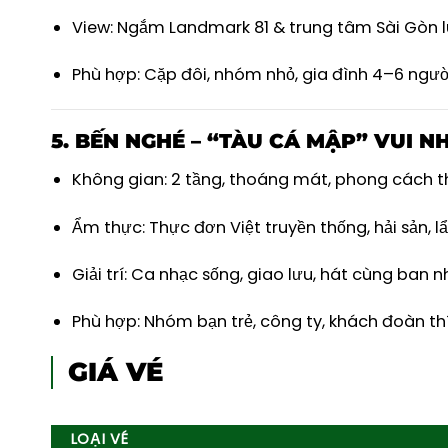
View: Ngắm Landmark 81 & trung tâm Sài Gòn l
Phù hợp: Cặp đôi, nhóm nhỏ, gia đình 4–6 ngườ
5.
BẾN NGHÉ – “TÀU CÁ MẬP” VUI N
Không gian: 2 tầng, thoáng mát, phong cách th
Ẩm thực: Thực đơn Việt truyền thống, hải sản, lẩ
Giải trí: Ca nhạc sống, giao lưu, hát cùng ban 
Phù hợp: Nhóm bạn trẻ, công ty, khách đoàn thíc
GIÁ VÉ
LOẠI VÉ