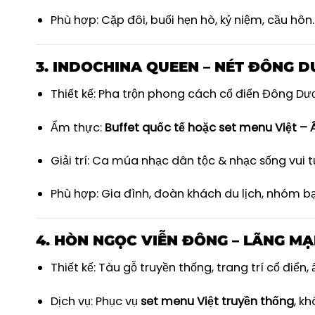
Phù hợp: Cặp đôi, buổi hẹn hò, kỷ niệm, cầu hôn.
3.
INDOCHINA QUEEN – NÉT ĐÔNG D
Thiết kế: Pha trộn phong cách cổ điển Đông Dươ
Ẩm thực:
Buffet quốc tế hoặc set menu Việt – 
Giải trí: Ca múa nhạc dân tộc & nhạc sống vui t
Phù hợp: Gia đình, đoàn khách du lịch, nhóm b
4.
HÒN NGỌC VIỄN ĐÔNG – LÃNG MẠ
Thiết kế: Tàu gỗ truyền thống, trang trí cổ điể
Dịch vụ: Phục vụ
set menu Việt truyền thống
, kh