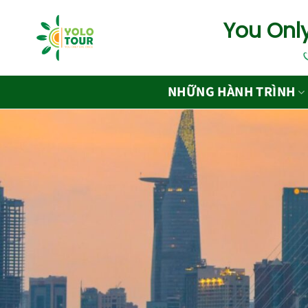
Bỏ
You Only
qua
nội
dung
NHỮNG HÀNH TRÌNH