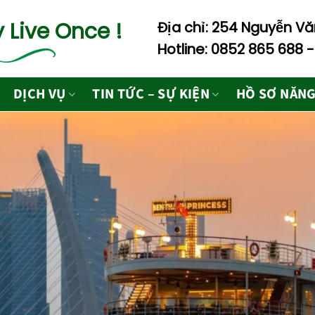
 Live Once !
Địa chỉ: 254 Nguyễn Văn
Hotline: 0852 865 688 
DỊCH VỤ
TIN TỨC – SỰ KIỆN
HỒ SƠ NĂNG