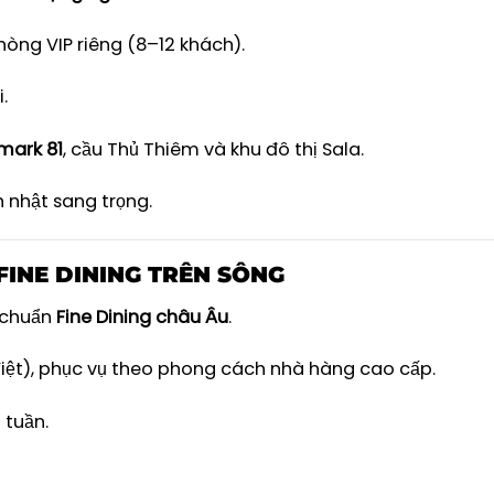
phòng VIP riêng (8–12 khách).
.
mark 81
, cầu Thủ Thiêm và khu đô thị Sala.
h nhật sang trọng.
FINE DINING TRÊN SÔNG
t chuẩn
Fine Dining châu Âu
.
iệt), phục vụ theo phong cách nhà hàng cao cấp.
 tuần.