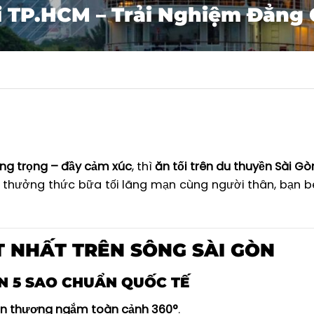
i TP.HCM – Trải Nghiệm Đẳng 
ang trọng – đầy cảm xúc
, thì
ăn tối trên du thuyền Sài Gò
, thưởng thức bữa tối lãng mạn cùng người thân, bạn b
T NHẤT TRÊN SÔNG SÀI GÒN
N 5 SAO CHUẨN QUỐC TẾ
n thượng ngắm toàn cảnh 360°
.