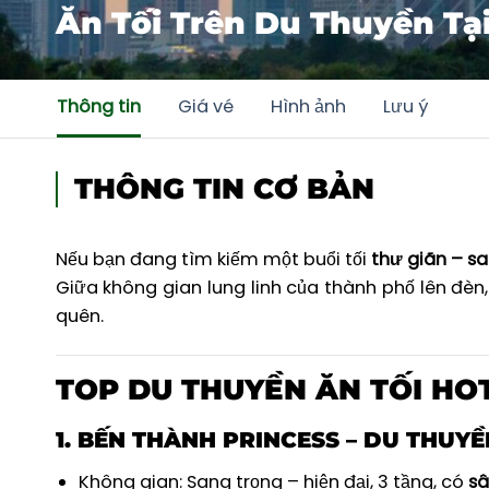
Ăn Tối Trên Du Thuyền Tạ
Thông tin
Giá vé
Hình ảnh
Lưu ý
THÔNG TIN CƠ BẢN
Nếu bạn đang tìm kiếm một buổi tối
thư giãn – s
Giữa không gian lung linh của thành phố lên đèn
quên.
TOP DU THUYỀN ĂN TỐI HO
1.
BẾN THÀNH PRINCESS – DU THUYỀ
Không gian: Sang trọng – hiện đại, 3 tầng, có
sâ