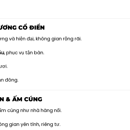
ƯƠNG CỔ ĐIỂN
ng và hiện đại, không gian rộng rãi.
Âu
, phục vụ tận bàn.
ươi.
ạn đông.
N & ẤM CÚNG
n, ấm cúng như nhà hàng nổi.
ông gian yên tĩnh, riêng tư.