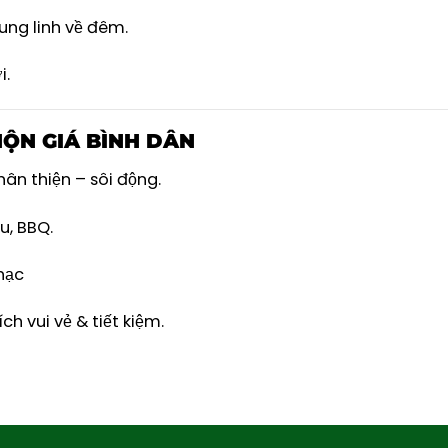
ung linh về đêm.
i.
HỘN GIÁ BÌNH DÂN
ân thiện – sôi động.
u, BBQ.
nhạc
h vui vẻ & tiết kiệm.