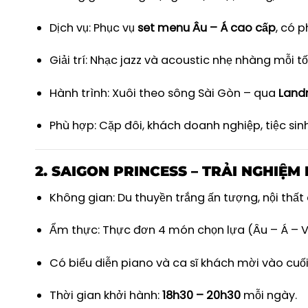
Dịch vụ: Phục vụ
set menu Âu – Á cao cấp
, có 
Giải trí: Nhạc jazz và acoustic nhẹ nhàng mỗi tối
Hành trình: Xuôi theo sông Sài Gòn – qua
Land
Phù hợp: Cặp đôi, khách doanh nghiệp, tiệc sin
2.
SAIGON PRINCESS – TRẢI NGHIỆM 
Không gian: Du thuyền trắng ấn tượng, nội thấ
Ẩm thực: Thực đơn 4 món chọn lựa (Âu – Á – V
Có biểu diễn piano và ca sĩ khách mời vào cuối
Thời gian khởi hành:
18h30 – 20h30
mỗi ngày.