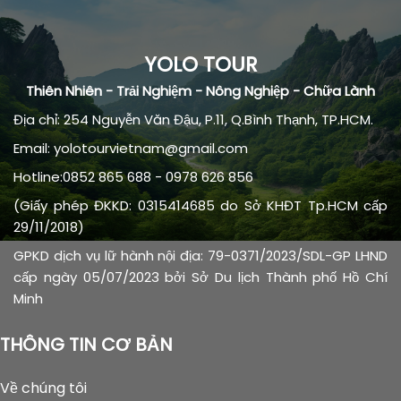
YOLO TOUR
Thiên Nhiên - Trải Nghiệm - Nông Nghiệp - Chữa Lành
Địa chỉ: 254 Nguyễn Văn Đậu, P.11, Q.Bình Thạnh, TP.HCM.
Email: yolotourvietnam@gmail.com
Hotline:0852 865 688 - 0978 626 856
(Giấy phép ĐKKD: 0315414685 do Sở KHĐT Tp.HCM cấp
29/11/2018)
GPKD dịch vụ lữ hành nội địa: 79-0371/2023/SDL-GP LHND
cấp ngày 05/07/2023 bởi Sở Du lịch Thành phố Hồ Chí
Minh
THÔNG TIN CƠ BẢN
Về chúng tôi