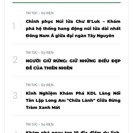
TIN TỨC - SỰ KIỆN
Chinh phục Núi lửa Chư B'Luk – Khám
phá hệ thống hang động núi lửa dài nhất
Đông Nam Á giữa đại ngàn Tây Nguyên
TIN TỨC - SỰ KIỆN
NGƯỜI GIỮ RỪNG: GIỮ NHỮNG ĐIỀU ĐẸP
ĐẼ CỦA THIÊN NHIÊN
TIN TỨC - SỰ KIỆN
Kinh Nghiệm Khám Phá KDL Làng Nổi
Tân Lập Long An: "Chữa Lành" Giữa Rừng
Tràm Xanh Mát
TIN TỨC - SỰ KIỆN
Khám phá ngay top 10 địa điểm du lịch,