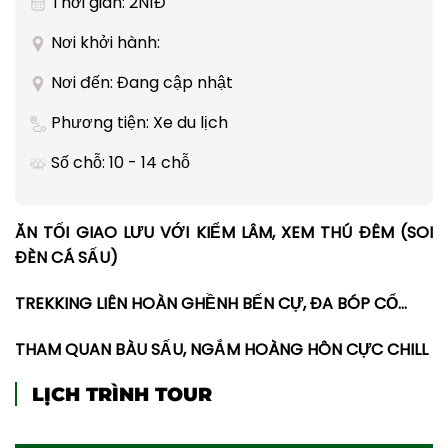
Thời gian: 2N1Đ
Nơi khởi hành:
Nơi đến: Đang cập nhật
Phương tiện: Xe du lịch
Số chỗ: 10 - 14 chỗ
ĂN TỐI GIAO LƯU VỚI KIỂM LÂM, XEM THÚ ĐÊM (SOI
ĐÈN CÁ SẤU)
TREKKING LIÊN HOÀN GHỀNH BẾN CỰ, ĐA BÓP CỔ…
THAM QUAN BÀU SẤU, NGẮM HOÀNG HÔN CỰC CHILL
LỊCH TRÌNH TOUR