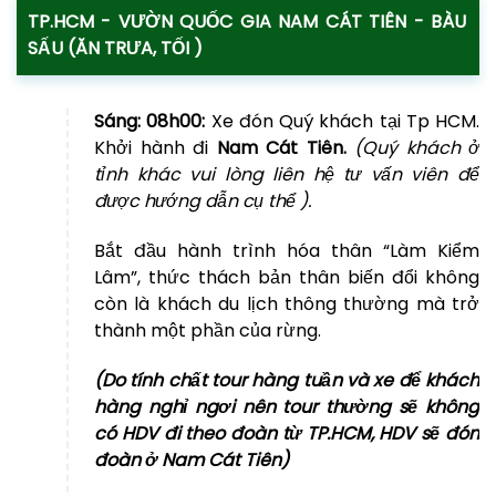
TP.HCM - VƯỜN QUỐC GIA NAM CÁT TIÊN - BÀU
SẤU (ĂN TRƯA, TỐI )
Sáng:
08h00:
Xe đón Quý khách tại Tp HCM.
Khởi hành đi
Nam Cát Tiên.
(Quý khách ở
tỉnh khác vui lòng liên hệ tư vấn viên để
được hướng dẫn cụ thể ).
Bắt đầu hành trình hóa thân “Làm Kiểm
Lâm”, thức thách bản thân biến đổi không
còn là khách du lịch thông thường mà trở
thành một phần của rừng.
(Do tính chất tour hàng tuần và xe để khách
hàng nghỉ ngơi nên tour thường sẽ không
có HDV đi theo đoàn từ TP.HCM, HDV sẽ đón
đoàn ở Nam Cát Tiên)