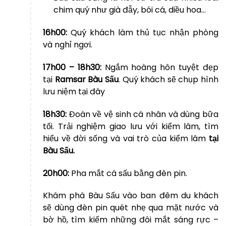
chim quý như già đẫy, bói cá, diều hoa…
16h00:
Quý khách làm thủ tục nhận phòng
và nghỉ ngơi.
17h00 – 18h30:
Ngắm hoàng hôn tuyệt đẹp
tại
Ramsar Bàu Sấu
. Quý khách sẽ chụp hình
lưu niệm tại đây
18h30:
Đoàn về vệ sinh cá nhân và dùng bữa
tối. Trải nghiệm giao lưu với kiểm lâm, tìm
hiểu về đời sống và vai trò của kiểm lâm
tại
Bàu Sấu.
20h00:
Pha mắt cá sấu bằng đèn pin.
Khám phá Bàu Sấu vào ban đêm du khách
sẽ dùng đèn pin quét nhẹ qua mặt nước và
bờ hồ, tìm kiếm những đôi mắt sáng rực –