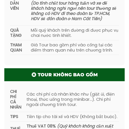
DẪN
(Do tính chất tour hàng tuần và xe để
VIÊN
khách hàng nghỉ ngơi nên tour thường sẽ
không có HDV đi theo đoàn từ TP.HCM,
HDV sẽ đón đoàn ở Nam Cát Tiên)
QUÀ
Mỗi quý khách trên đường đi được phục vụ
TẶNG
chai nước tinh khiết.
THAM
Giá Tour bao gồm phí vào cổng tại các
QUAN
điểm tham quan nêu trên chương trình.
TOUR KHÔNG BAO GỒM
CHI
Các chi phí cá nhân khác như (giặt ủi, điện
PHÍ
thoại, thức uống trong minibar…). Chi phí
CÁ
ngoài chương trình tour.
NHÂN
TIPS
Tiền tip cho tài xế và HDV (Không bắt buộc).
Thuế VAT 08%
(Quý khách không cần xuất
THUẾ