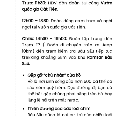
Trưa:
11h30
: HDV đón đoàn tại cổng
Vườn
quốc gia Cát Tiên.
12h00 – 13:30:
Đoàn dùng cơm trưa và nghỉ
ngơi tại Vườn quốc gia Cát Tiên.
Chiều: 14h30 – 16h00:
Đoàn tập trung đến
Trạm E7 ( Đoàn di chuyển trên xe Jeep
10km) đến trạm kiểm tra Bàu Sấu tiếp tục
trekking khoảng 5km vào khu
Ramsar Bàu
Sấu.
Gặp gỡ “chủ nhân” của hồ
Hồ là nơi sinh sống của hơn 500 cá thể cá
sấu xiêm quý hiếm. Dọc đường đi, bạn có
thể bắt gặp chúng phơi nắng trên bờ hay
lặng lẽ nổi trên mặt nước.
Thiên đường của các loài chim
Bàu Sấu cũng là nơi cư trú của nhiều loài