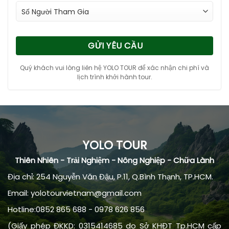
GỬI YÊU CẦU
Quý khách vui lòng liên hệ YOLO TOUR để xác nhận chi phí và
lịch trình khởi hành tour.
YOLO TOUR
Thiên Nhiên - Trải Nghiệm - Nông Nghiệp - Chữa Lành
Địa chỉ: 254 Nguyễn Văn Đậu, P.11, Q.Bình Thạnh, TP.HCM.
Email: yolotourvietnam@gmail.com
Hotline:0852 865 688 - 0978 626 856
(Giấy phép ĐKKD: 0315414685 do Sở KHĐT Tp.HCM cấp