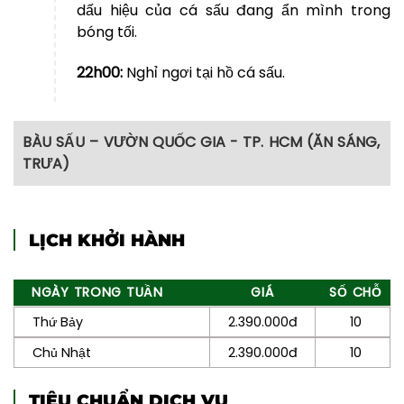
dấu hiệu của cá sấu đang ẩn mình trong
bóng tối.
22h00:
Nghỉ ngơi tại hồ cá sấu.
BÀU SẤU – VƯỜN QUỐC GIA - TP. HCM (ĂN SÁNG,
TRƯA)
LỊCH KHỞI HÀNH
Sáng:
06h00 – 06h30:
Quý khách thức dậy
đón bình minh và vệ sinh cá nhân.
NGÀY TRONG TUẦN
GIÁ
SỐ CHỖ
06h30 – 08h00:
Đoàn dùng bữa sáng và
Thứ Bảy
2.390.000đ
10
check – in Bàu Sấu buổi sớm mai.
Chủ Nhật
2.390.000đ
10
08h00:
Khởi đầu buổi sáng là hành trình
chạm đến một trong những biểu tượng linh
TIÊU CHUẨN DỊCH VỤ