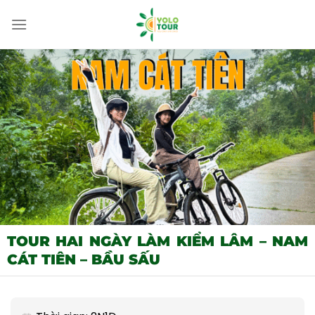
Bỏ
qua
nội
dung
TOUR HAI NGÀY LÀM KIỂM LÂM – NAM
CÁT TIÊN – BẦU SẤU