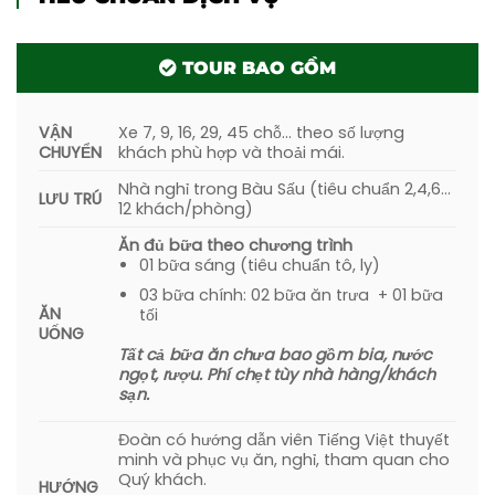
thiêng của rừng Nam Cát Tiên –
Cây đa Lộc
Giao
, còn được ví von là “ Cây đa bóp cổ ”.
TOUR BAO GỒM
08h30 – 11h00:
Sau khi thỏa sức khám phá và
ghi lại những khoảnh khắc độc đáo tại cây
VẬN
Xe 7, 9, 16, 29, 45 chỗ… theo số lượng
đa, đoàn tiếp tục hành trình
trekking trở ra
CHUYỂN
khách phù hợp và thoải mái.
khỏi khu Bàu Sấu
.
Nhà nghỉ trong Bàu Sấu (tiêu chuẩn 2,4,6…
LƯU TRÚ
12 khách/phòng)
Trưa
:
11h30
: Quý khách về ăn trưa và nghỉ
Ăn đủ bữa theo chương trình
ngơi tại Vườn quốc gia Cát Tiên.
01 bữa sáng (tiêu chuẩn tô, ly)
03 bữa chính: 02 bữa ăn trưa + 01 bữa
14h30:
Đoàn bắt đầu di chuyển về TPHCM,
ĂN
tối
tạm biệt
Nam Cát Tiên 2N1Đ
đầy ý nghĩa.
UỐNG
Tất cả bữa ăn chưa bao gồm bia, nước
Chiều:
Dự kiến
17h00 – 18h00:
Đến TP.HCM.
ngọt, rượu. Phí chẹt tùy nhà hàng/khách
sạn.
Kết thúc hành trình khám phá Nam Cát Tiên
2 ngày 1 đêm.
Yolo Tour
chia tay và hẹn gặp
Đoàn có hướng dẫn viên Tiếng Việt thuyết
lại Quý khách trong những chương trình kế
minh và phục vụ ăn, nghỉ, tham quan cho
tiếp.
Quý khách.
HƯỚNG