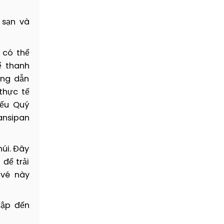
 túc). Nghỉ
ao 3.143m,
 sạn và
g cảm xúc
 có thể
ể thanh
ớng dẫn
 của người
uyền thống
thực tế
ếu Quý
ansipan
ngày thăm
núi. Đây
để trải
 vé này
cập đến