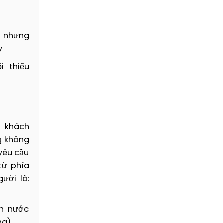
, nhưng
y
i thiểu
ý khách
g không
yêu cầu
từ phía
ười là:
ch nước
ng)