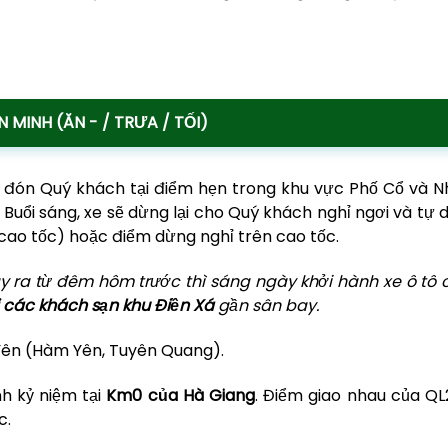
 MINH (ĂN - / TRƯA / TỐI)
 đón Quý khách tại điểm hẹn trong khu vực Phố Cổ và N
 Buổi sáng, xe sẽ dừng lại cho Quý khách nghỉ ngơi và tự 
cao tốc) hoặc điểm dừng nghỉ trên cao tốc.
ra từ đêm hôm trước thì sáng ngày khởi hành xe ô tô 
i các khách sạn khu Điền Xá
gần sân bay.
 Yên (Hàm Yên, Tuyên Quang).
h kỷ niệm tại
Km0 của Hà Giang
. Điểm giao nhau của QL
c.