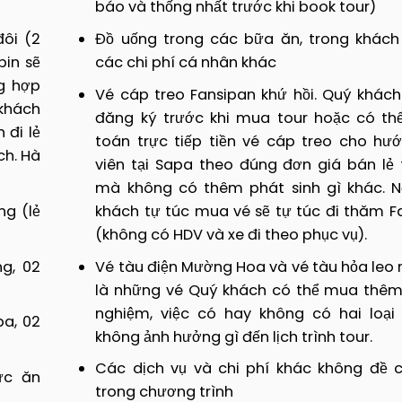
báo và thống nhất trước khi book tour)
iếm). Kết thúc tour. Hẹn gặp lại Quý khách!
i thưởng thức một ly cà phê tại quán
Cafe phố Cổ
(phí tự
c đá xanh, Quý khách đã lên tới
đỉnh Fansipan
trên độ c
ôi (2
Đồ uống trong các bữa ăn, trong khách
 tầm mắt ra bốn bề xung quanh, mỗi người sẽ có nhữn
n giữ cho riêng mình.
bin sẽ
các chi phí cá nhân khác
g hợp
Vé cáp treo Fansipan khứ hồi
.
Quý khách
 đó ăn trưa và nghỉ ngơi.
khách
đăng ký trước khi mua tour hoặc có th
 đi lẻ
toán trực tiếp tiền vé cáp treo cho hư
khách đi thăm
bản Cát Cát
tìm hiểu đời sống sinh hoạt
ch.
Hà
ên Sa
. Thưởng thức chương trình biểu diễn văn nghệ tr
viên tại Sapa theo đúng đơn giá bán lẻ 
mà không có thêm phát sinh gì khác.
N
ng (lẻ
khách tự túc mua vé sẽ tự túc đi thăm F
khách có thể đi
tắm lá thuốc Dao đỏ
để thư giãn sau một 
(không có HDV và xe đi theo phục vụ).
í tự túc). Nghỉ đêm tại Sapa.
g, 02
Vé tàu điện Mường Hoa và vé tàu hỏa leo 
là những vé Quý khách có thể mua thêm 
nghiệm, việc có hay không có hai loại
pa, 02
không ảnh hưởng gì đến lịch trình tour.
Các dịch vụ và chi phí khác không đề 
ức ăn
trong chương trình