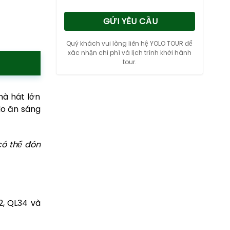
GỬI YÊU CẦU
Quý khách vui lòng liên hệ YOLO TOUR để
xác nhận chi phí và lịch trình khởi hành
tour.
hà hát lớn
do ăn sáng
có thể đón
2, QL34 và