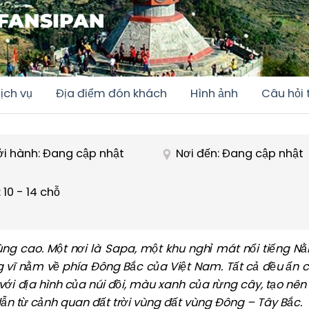
 FANSIPAN
ịch vụ
Địa điểm đón khách
Hình ảnh
Câu hỏi
ởi hành: Đang cập nhật
Nơi đến: Đang cập nhật
 10 - 14 chỗ
ng cao. Một nơi là Sapa, một khu nghỉ mát nổi tiếng N
g vĩ nằm về phía Đông Bắc của Việt Nam. Tất cả đều ẩn 
 với địa hình của núi đồi, màu xanh của rừng cây, tạo nên
ẫn từ cảnh quan đất trời vùng đất vùng Đông – Tây Bắc.