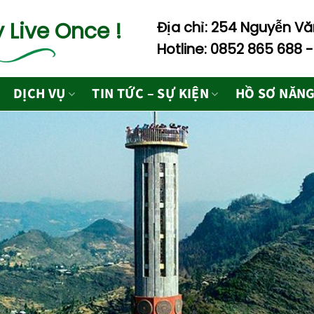
 Live Once !
Địa chỉ: 254 Nguyễn Văn
Hotline: 0852 865 688 
DỊCH VỤ
TIN TỨC – SỰ KIỆN
HỒ SƠ NĂNG