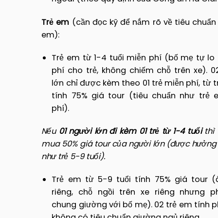
Trẻ em
(cần đọc kỹ để nắm rõ về tiêu chuẩn
em):
Trẻ em từ 1-4 tuổi miễn phí (bố mẹ tự lo
phí cho trẻ, không chiếm chỗ trên xe). 0
lớn chỉ được kèm theo 01 trẻ miễn phí, từ t
tính 75% giá tour (tiêu chuẩn như trẻ 
phí).
Nếu
01 người lớn đi kèm 01 trẻ từ 1-4 tuổi
thì 
mua 50% giá tour của người lớn (được hưởng 
như trẻ 5-9 tuổi).
Trẻ em từ 5-9 tuổi tính 75% giá tour (
riêng, chỗ ngồi trên xe riêng nhưng p
chung giường với bố mẹ). 02 trẻ em tính 
không có tiêu chuẩn giường ngủ riêng.