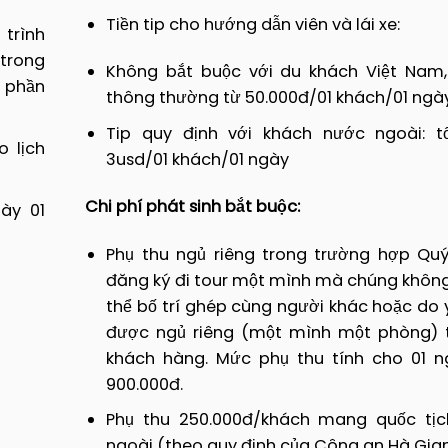
Tiền tip cho hướng dẫn viên và lái xe:
trình
 trong
Không bắt buộc với du khách Việt Nam
 phần
thông thường từ 50.000đ/01 khách/01 ngà
Tip quy định với khách nước ngoài: tố
 lịch
3usd/01 khách/01 ngày
Chi phí phát sinh bắt buộc:
ày 01
Phụ thu ngủ riêng trong trường hợp Qu
đăng ký đi tour một mình mà chúng khôn
thể bố trí ghép cùng người khác hoặc do 
được ngủ riêng (một mình một phòng) 
khách hàng. Mức phụ thu tính cho 01 ng
900.000đ.
Phụ thu 250.000đ/khách mang quốc tị
ngoài (theo quy định của Công an Hà Gia