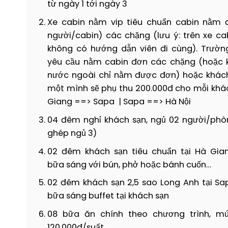
từ ngày 1 tới ngày 3
20h00:
Về tới 160 Trần Quang Khải (Hoàn K
thời gian gần một thế kỷ và ngồi nhâm nh
Cuối cùng là sau khi đã vượt qua 600 bậ
đêm tại thị trấn Đồng Văn.
Xe cabin nằm vip tiêu chuẩn cabin nằm đ
nóc nhà của Đông Dương. Từ đây, phóng
đặc biệt và những điều mong ước chỉ muố
người/cabin) các chặng (lưu ý: trên xe ca
không có hướng dẫn viên đi cùng).
Trườn
11h30:
Quay lại thị trấn Sapa trả phòng sau
yêu cầu nằm cabin đơn các chặng (hoặc 
nước ngoài chỉ nằm được đơn) hoặc khách
Chiều:
Hướng dẫn viên đón và đưa Quý 
một mình sẽ phụ thu 200.000đ cho mỗi khá
đồng bào dân tộc H’mông, thăm
thác Ti
Giang ==> Sapa |
Sapa ==> Hà Nội
tại nhà máy thủy điện cũ.
04 đêm nghỉ khách sạn, ngủ 02 người/phò
18h00:
Ăn tối. Buổi tối tự do vui chơi. Quý 
ghép ngủ 3)
quan để thư giãn và hồi phục sức khỏe (ph
02 đêm khách sạn tiêu chuẩn tại Hà Gian
bữa sáng với bún, phở hoặc bánh cuốn…
02 đêm khách sạn 2,5 sao Long Anh tại Sa
bữa sáng buffet tại khách sạn
08 bữa ăn chính theo chương trình, m
120.000đ/suất