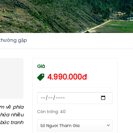
 thường gặp
Giá
4.990.000đ
ằm về phía
Còn trống: 40
chứa nhiều
 bức tranh