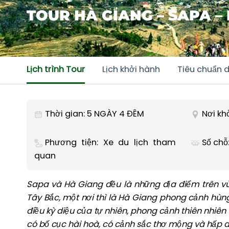
TOUR HÀ GIANG – SAPA –
Lịch trình Tour
Lịch khởi hành
Tiêu chuẩn d
Thời gian: 5 NGÀY 4 ĐÊM
Nơi kh
Phương tiện: Xe du lịch tham
Số chỗ:
quan
Sapa và Hà Giang đều là những địa điểm trên vù
Tây Bắc, một nơi thì là Hà Giang phong cảnh hùn
điều kỳ diệu của tự nhiên, phong cảnh thiên nhiên
có bố cục hài hoà, có cảnh sắc thơ mộng và hấp d