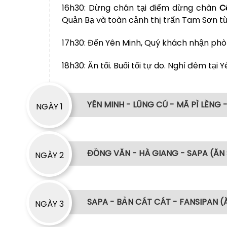
16h30:
Dừng chân tại điểm dừng chân
C
Quản Bạ và toàn cảnh thị trấn Tam Sơn từ
17h30:
Đến Yên Minh, Quý khách nhận phòn
18h30:
Ăn tối. Buổi tối tự do. Nghỉ đêm tại 
YÊN MINH - LŨNG CÚ - MÃ PÌ LÈNG 
NGÀY 1
06h00:
ĐỒNG VĂN - HÀ GIANG - SAPA (ĂN 
Ăn sáng và khởi hành đi chiêm n
NGÀY 2
nguyên đá Đồng Văn
. Dọc đường đi Quý
Thăm
bản Sủng Là
thăm ngôi nhà Cổ c
làm bối cảnh để quay bộ phim nhựa
Sáng:
Quý khách dậy để chứng kiến cảnh
SAPA - BẢN CÁT CÁT - FANSIPAN (
NGÀY 3
chuyển thể từ truyện ngắn “Tiếng đàn 
trung về với
chợ phiên Đồng Văn
để tham 
Cánh diều vàng. Quý khách dừng chân 