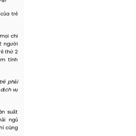
 của trẻ
 mọi chi
2 người
rẻ thứ 2
em tính
trẻ phải
dịch vụ
ăn suất
hải ngủ
phí cũng