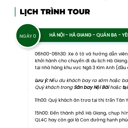
LỊCH TRÌNH TOUR
HÀ NỘI - HÀ GIANG - QUẢN BẠ - YÊN
NGÀY 0
06h00-06h30:
Xe ô tô và hướng dẫn viên
khởi hành cho chuyến đi du lịch Hà Giang.
tại nhà hàng khu vực Ngã 3 Kim Anh (đầu 
Lưu ý:
Nếu du khách bay ra sớm hoặc bay 
Quý khách trong
Sân bay Nội Bài
hoặc
tạ
11h00:
Quý khách ăn trưa tại thị trấn Tân
15h00:
Đến thành phố Hà Giang, chụp hìn
QL4C hay còn gọi là Con đường hạnh phú