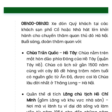
08h00-08h30:
Xe đón Quý khách tại các
khách sạn phố Cổ hoặc Nhà hát lớn khởi
hành cho chuyến thăm quan thủ đô Hà Nội.
Buổi sáng, đoàn thăm quan với:
Chùa Trấn Quốc
–
Hồ Tây
: Chùa nằm trên
một hòn đảo phía Đông của Hồ Tây (quận
Tây Hồ). Chùa có lịch sử gần 1500 năm
cùng với cây Bồ đề hàng trăm năm tuổi
có nguồn gốc từ Ấn Độ, được coi là Chùa
lâu đời nhất ở Thăng Long – Hà Nội.
Quần thể di tích
Lăng chủ tịch Hồ Chí
Minh
(gồm Lăng và khu vực nhà sàn) –
Nơi mà vị lãnh tụ vĩ đại đã sống và làm