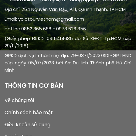
Địa chỉ: 254 Nguyễn Văn Đậu, P.11, Q.Bình Thạnh, TP.HCM.
Email: yolotourvietnam@gmail.com
Hotline:0852 865 688 - 0978 626 856
(Giấy phép ĐKKD: 0315414685 do Sở KHĐT Tp.HCM cấp
29/11/2018)
GPKD dịch vụ lữ hành nội địa: 79-0371/2023/SDL-GP LHND
cấp ngày 05/07/2023 bởi Sở Du lịch Thành phố Hồ Chí
Minh
THÔNG TIN CƠ BẢN
Về chúng tôi
Chính sách bảo mật
Điều khoản sử dụng