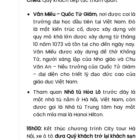
Chiều:
Quý khách tiếp tục tham quan:
Văn Miếu – Quốc Tử Giám
, nơi được coi là
trường đại học đầu tiên tại Việt Nam. Đó
là một kiến trúc cổ, được xây dựng với
quy mô khá lớn được xây dựng từ tháng
10 năm 1073 và tồn tại cho đến ngày nay.
Văn Miếu được xây dựng để thờ Khổng
Tử, người sáng lập của Nho giáo và Chu
Văn An – hiệu trưởng của Quốc Tử Giám
– đại diện cho triết lý đạo đức cao của
giáo dục Việt Nam.
Tham quan
Nhà tù Hỏa Lò
trước đây là
một nhà tù nằm ở Hà Nội, Việt Nam, còn
được gọi là Nhà tù Trung tâm hay một
cách mỉa mai là Hanoi Hilton.
16h00
:
Kết thúc chương trình City tour Hà
Nội, xe ô tô
đưa Quý khách trở lại khách sạn