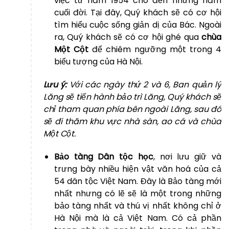
việc từ năm 1954 cho đến những năm
cuối đời. Tại đây, Quý khách sẽ có cơ hội
tìm hiểu cuộc sống giản dị của Bác. Ngoài
ra, Quý khách sẽ có cơ hội ghé qua
chùa
Một Cột
để chiêm ngưỡng một trong 4
biểu tượng của Hà Nội.
Lưu ý:
Với các ngày thứ 2 và 6, Ban quản lý
Lăng sẽ tiến hành bảo trì Lăng, Quý khách sẽ
chỉ tham quan phía bên ngoài Lăng, sau đó
sẽ đi thăm khu vực nhà sàn, ao cá và chùa
Một Cột.
Bảo tàng Dân tộc học
, nơi lưu giữ và
trưng bày nhiều hiện vật văn hoá của cả
54 dân tộc Việt Nam. Đây là Bảo tàng mới
nhất nhưng có lẽ sẽ là một trong những
bảo tàng nhất và thú vị nhất không chỉ ở
Hà Nội mà là cả Việt Nam. Có cả phần