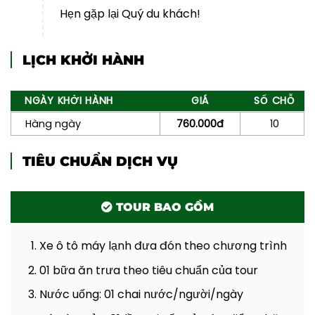
Hẹn gặp lại Quý du khách
!
LỊCH KHỞI HÀNH
NGÀY KHỞI HÀNH
GIÁ
SỐ CHỖ
Hàng ngày
760.000đ
10
TIÊU CHUẨN DỊCH VỤ
TOUR BAO GỒM
Xe ô tô máy lạnh
đưa đón theo chương trình
01 bữa ăn trưa theo tiêu chuẩn của tour
Nước uống: 01 chai nước/người/ngày