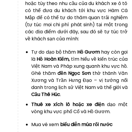
hoặc tùy theo nhu cầu của du khách xe ô tô
có thể đưa du khách tới khu vực Hàm Cá
Mập để có thể tự do thăm quan trải nghiệm
(tự túc mọi chi phí phát sinh) tại một trong
các địa điểm dưới đây, sau đó sẽ tự túc trở
về khách sạn của mình:
Tự do dạo bộ thăm
Hồ Gươm
hay còn gọi
là
Hồ Hoàn Kiếm,
tìm hiểu về kiến trúc của
Việt Nam và Pháp xung quanh khu vực hồ.
Ghé thăm
đền Ngọc Sơn
thờ thánh Văn
Xương và Trần Hưng Đạo – vị tướng nổi
danh trong lịch sử Việt Nam và thế giới và
Cầu Thê Húc
.
Thuê xe xích lô hoặc xe điện
dạo một
vòng khu vực phố Cổ và Hồ Gươm.
Mua vé xem
biểu diễn múa rối nước