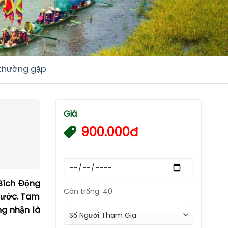
 thường gặp
Giá
900.000đ
 Bích Động
Còn trống: 40
trước. Tam
ng nhận là