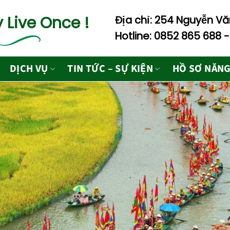
 Live Once !
Địa chỉ: 254 Nguyễn Văn
Hotline: 0852 865 688 
DỊCH VỤ
TIN TỨC – SỰ KIỆN
HỒ SƠ NĂNG