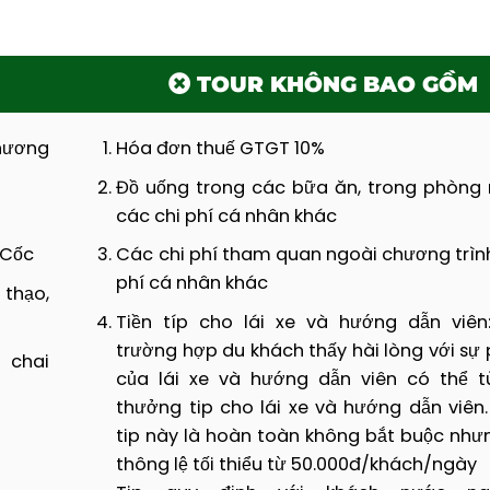
TOUR KHÔNG BAO GỒM
hương
Hóa đơn thuế GTGT 10%
Đồ uống trong các bữa ăn, trong phòng 
các chi phí cá nhân khác
 Cốc
Các chi phí tham quan ngoài chương trình
phí cá nhân khác
 thạo,
Tiền típ cho lái xe và hướng dẫn viên
trường hợp du khách thấy hài lòng với sự
 chai
của lái xe và hướng dẫn viên có thể 
thưởng tip cho lái xe và hướng dẫn viên.
tip này là hoàn toàn không bắt buộc như
thông lệ tối thiểu từ 50.000đ/khách/ngày