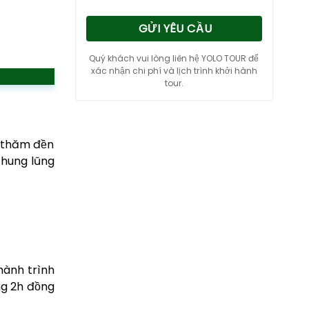
GỬI YÊU CẦU
Quý khách vui lòng liên hệ YOLO TOUR để
xác nhận chi phí và lịch trình khởi hành
tour.
n thăm đền
thung lũng
hành trình
ng 2h đồng