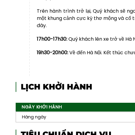
Trên hành trình trở lại, Quý khách sẽ n
một khung cảnh cực kỳ thơ mộng và cổ tr
đây.
17h00-17h30:
Quý khách lên xe trở về Hà N
19h30-20h00:
Về đến Hà Nội. Kết thúc chươ
LỊCH KHỞI HÀNH
NGÀY KHỞI HÀNH
Hàng ngày
TIÊU CHUẨN DỊCH VỤ