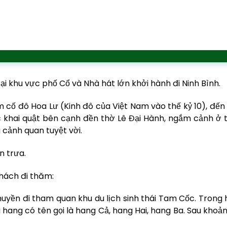
i khu vực phố Cổ và Nhà hát lớn khởi hành đi Ninh Bình.
 cố đô Hoa Lư (Kinh đô của Việt Nam vào thế kỷ 10), đế
 khai quật bên cạnh đền thờ Lê Đại Hành, ngắm cảnh ở 
cảnh quan tuyệt vời.
n trưa.
hách đi thăm:
uyền đi tham quan khu du lịch sinh thái Tam Cốc. Trong 
hang có tên gọi là hang Cả, hang Hai, hang Ba. Sau khoả