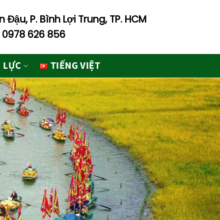
 Đậu, P. Bình Lợi Trung, TP. HCM
- 0978 626 856
 LỰC
TIẾNG VIỆT