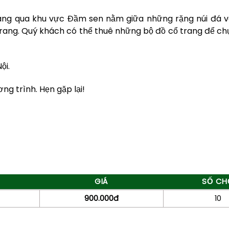
gang qua khu vực Đầm sen nằm giữa những rặng núi đá v
ang. Quý khách có thể thuê những bộ đồ cổ trang để chụ
ội.
ng trình. Hẹn gặp lại!
GIÁ
SỐ CH
900.000đ
10