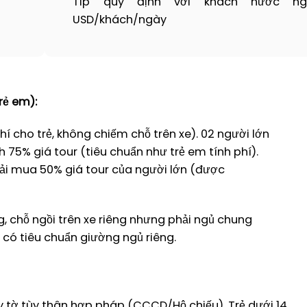
Tip quy định với khách nước ng
USD/khách/ngày
rẻ em):
hí cho trẻ, không chiếm chỗ trên xe). 02 người lớn
nh 75% giá tour (tiêu chuẩn như trẻ em tính phí).
 phải mua 50% giá tour của người lớn (được
ng, chỗ ngồi trên xe riêng nhưng phải ngủ chung
 có tiêu chuẩn giường ngủ riêng.
y tờ tùy thân hợp pháp (CCCD/Hộ chiếu). Trẻ dưới 14