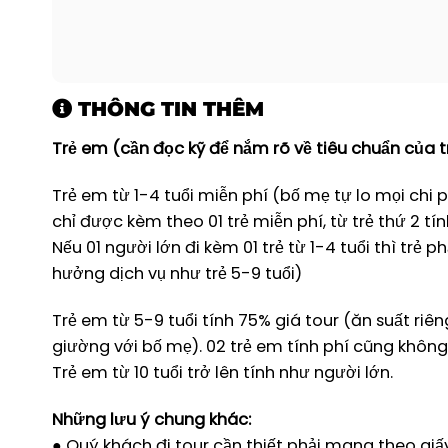
THÔNG TIN THÊM
Trẻ em (cần đọc kỹ để nắm rõ về tiêu chuẩn của t
Trẻ em từ 1-4 tuổi miễn phí (bố mẹ tự lo mọi chi p
chỉ được kèm theo 01 trẻ miễn phí, từ trẻ thứ 2 tí
Nếu 01 người lớn đi kèm 01 trẻ từ 1-4 tuổi thì trẻ
hưởng dịch vụ như trẻ 5-9 tuổi)
Trẻ em từ 5-9 tuổi tính 75% giá tour (ăn suất riê
giường với bố mẹ). 02 trẻ em tính phí cũng không
Trẻ em từ 10 tuổi trở lên tính như người lớn.
Những lưu ý chung khác:
● Quý khách đi tour cần thiết phải mang theo giấ