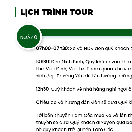
LỊCH TRÌNH TOUR
NGÀY 0
07h00-07h30:
Xe và HDV đón quý khách tạ
10h30:
Đến Ninh Bình, Quý khách vào thăm
thờ Vua Đinh, Vua Lê. Tham quan khu vực
xinh đẹp Trường Yên để tận hưởng những 
12h30:
Quý khách về nhà hàng nghỉ ngơi ă
Chiều:
Xe và hướng dẫn viên sẽ đưa Quý k
Tới bến thuyền Tam Cốc mua vé và lên th
thuyền sẽ đưa Quý khách đi xuyên qua ba 
hồ quý khách trở lại bến Tam Cốc.