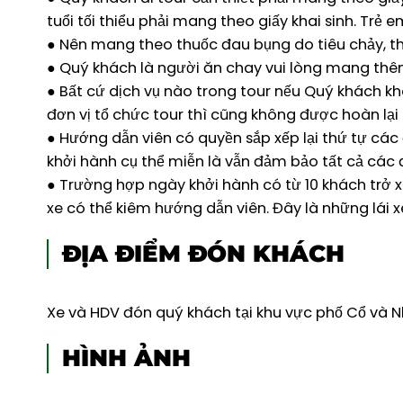
tuổi tối thiểu phải mang theo giấy khai sinh. Trẻ 
● Nên mang theo thuốc đau bụng do tiêu chảy, 
● Quý khách là người ăn chay vui lòng mang thê
● Bất cứ dịch vụ nào trong tour nếu Quý khách k
đơn vị tổ chức tour thì cũng không được hoàn lại
● Hướng dẫn viên có quyền sắp xếp lại thứ tự cá
khởi hành cụ thể miễn là vẫn đảm bảo tất cả các
● Trường hợp ngày khởi hành có từ 10 khách trở x
xe có thể kiêm hướng dẫn viên. Đây là những lái x
ĐỊA ĐIỂM ĐÓN KHÁCH
Xe và HDV đón quý khách tại khu vực phố Cổ và Nh
HÌNH ẢNH