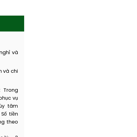
nghỉ và
 và chi
: Trong
 phục vụ
tùy tâm
 Số tiền
ng theo