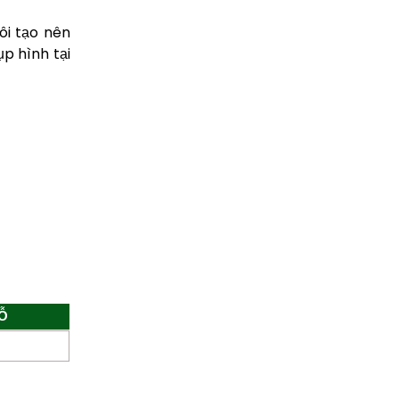
ôi tạo nên
p hình tại
Ỗ