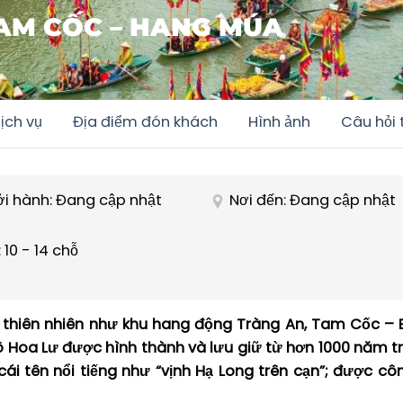
TAM CỐC – HANG MÚA
ịch vụ
Địa điểm đón khách
Hình ảnh
Câu hỏi
ởi hành: Đang cập nhật
Nơi đến: Đang cập nhật
 10 - 14 chỗ
n thiên nhiên như khu hang động Tràng An, Tam Cốc –
đô Hoa Lư được hình thành và lưu giữ từ hơn 1000 năm 
ái tên nổi tiếng như “vịnh Hạ Long trên cạn”; được cô