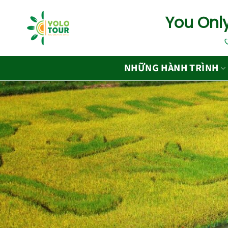
Bỏ
You Only
qua
nội
dung
NHỮNG HÀNH TRÌNH