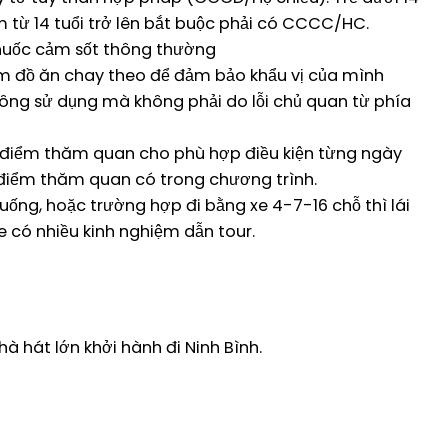
em từ 14 tuổi trở lên bắt buộc phải có CCCC/HC.
thuốc cảm sốt thông thường
m đồ ăn chay theo để đảm bảo khẩu vị của mình
hông sử dụng mà không phải do lỗi chủ quan từ phía
c điểm thăm quan cho phù hợp điều kiện từng ngày
 điểm thăm quan có trong chương trình.
uống, hoặc trường hợp đi bằng xe 4-7-16 chỗ thì lái
e có nhiều kinh nghiệm dẫn tour.
à hát lớn khởi hành đi Ninh Bình.