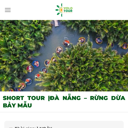
Bỏ
qua
nội
dung
SHORT TOUR |ĐÀ NẴNG – RỪNG DỪA
BẢY MẪU