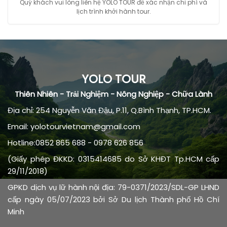
Quý khách vui lòng liên hệ YOLO TOUR để xác nhận chi phí và
lịch trình khởi hành tour.
YOLO TOUR
Thiên Nhiên - Trải Nghiệm - Nông Nghiệp - Chữa Lành
Địa chỉ: 254 Nguyễn Văn Đậu, P.11, Q.Bình Thạnh, TP.HCM.
Email: yolotourvietnam@gmail.com
Hotline:0852 865 688 - 0978 626 856
(Giấy phép ĐKKD: 0315414685 do Sở KHĐT Tp.HCM cấp
29/11/2018)
GPKD dịch vụ lữ hành nội địa: 79-0371/2023/SDL-GP LHND
cấp ngày 05/07/2023 bởi Sở Du lịch Thành phố Hồ Chí
Minh