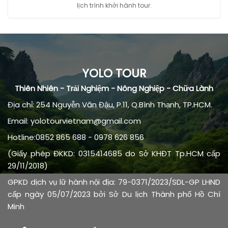
lịch trình khởi hành tour.
YOLO TOUR
Thiên Nhiên - Trải Nghiệm - Nông Nghiệp - Chữa Lành
Địa chỉ: 254 Nguyễn Văn Đậu, P.11, Q.Bình Thạnh, TP.HCM.
Email: yolotourvietnam@gmail.com
Hotline:0852 865 688 - 0978 626 856
(Giấy phép ĐKKD: 0315414685 do Sở KHĐT Tp.HCM cấp
29/11/2018)
GPKD dịch vụ lữ hành nội địa: 79-0371/2023/SDL-GP LHND
cấp ngày 05/07/2023 bởi Sở Du lịch Thành phố Hồ Chí
Minh