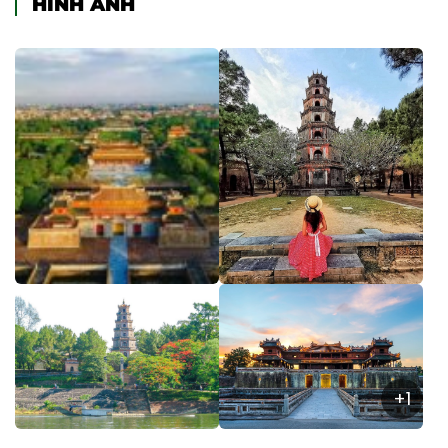
HÌNH ẢNH
+1