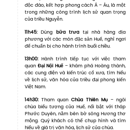
độc đáo, kết hợp phong cách Á – Âu, là một
trong những công trình lịch sử quan trọng
của triều Nguyễn.
11h45:
Dùng
bữa trưa
tại nhà hàng địa
phương với các món đặc sản Huế, nghỉ ngơi
để chuẩn bị cho hành trình buổi chiều.
13h00:
Hành trình tiếp tục với việc tham
quan
Đại Nội Huế
– khám phá Hoàng thành,
các cung điện và kiến trúc cổ xưa, tìm hiểu
về lịch sử, văn hóa của triều đại phong kiến
Việt Nam.
14h30:
Tham quan
Chùa Thiên Mụ
– ngôi
chùa biểu tượng của Huế, nổi bật với tháp
Phước Duyên, nằm bên bờ sông Hương thơ
mộng. Quý khách có thể chụp hình và tìm
hiểu về giá trị văn hóa, lịch sử của chùa.