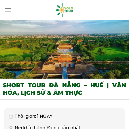
Bỏ
qua
nội
dung
SHORT TOUR ĐÀ NẴNG – HUẾ | VĂN
HÓA, LỊCH SỬ & ẨM THỰC
Thời gian: 1 NGÀY
Nơi khởi hành: Đang cập nhật