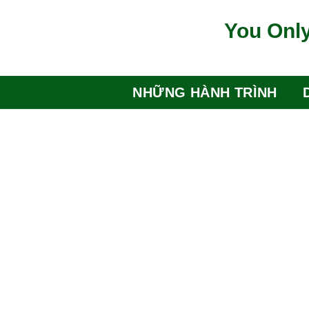
Bỏ
You Only
qua
nội
dung
NHỮNG HÀNH TRÌNH