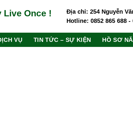
 Live Once !
Địa chỉ: 254 Nguyễn Vă
Hotline: 0852 865 688 -
DỊCH VỤ
TIN TỨC – SỰ KIỆN
HỒ SƠ N