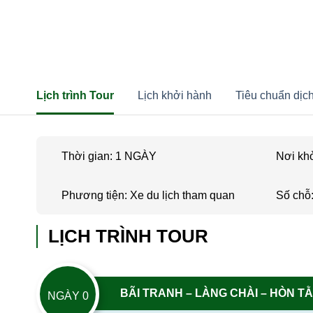
SHORT TOUR | BÃI TRANH –
Lịch trình Tour
Lịch khởi hành
Tiêu chuẩn dịc
Thời gian: 1 NGÀY
Nơi kh
Phương tiện: Xe du lịch tham quan
Số chỗ:
LỊCH TRÌNH TOUR
BÃI TRANH – LÀNG CHÀI – HÒN TẰ
NGÀY 0