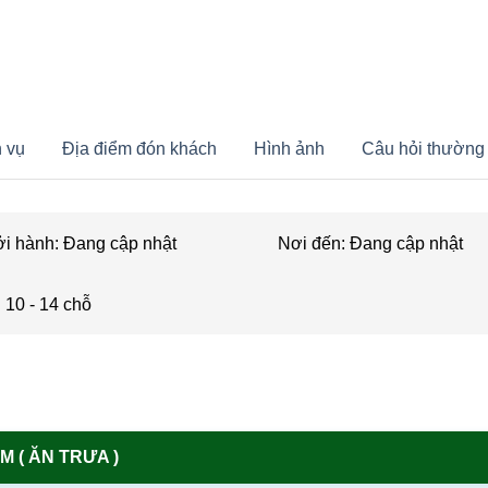
 LÀNG CHÀI – HÒN TẰM
h vụ
Địa điểm đón khách
Hình ảnh
Câu hỏi thường
ởi hành: Đang cập nhật
Nơi đến: Đang cập nhật
 10 - 14 chỗ
M ( ĂN TRƯA )