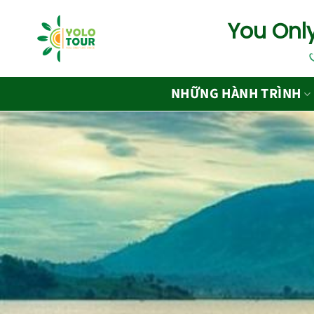
Bỏ
You Only
qua
nội
dung
NHỮNG HÀNH TRÌNH