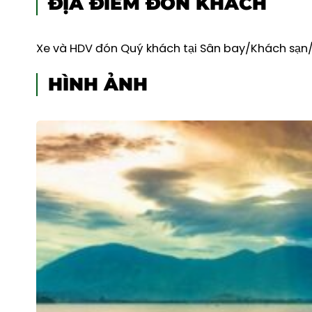
ĐỊA ĐIỂM ĐÓN KHÁCH
Xe và HDV đón Quý khách tại Sân bay/Khách sạn/
HÌNH ẢNH