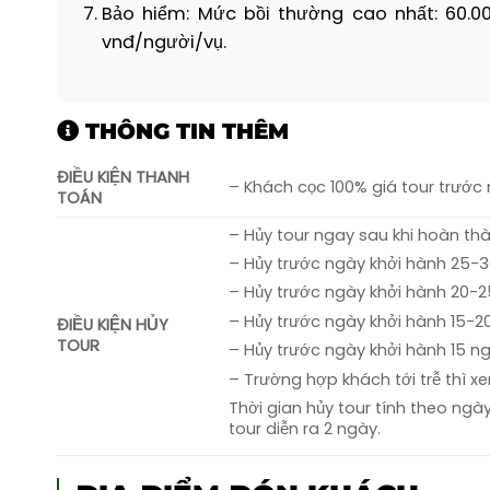
Bảo hiểm:
Mức bồi thường cao nhất: 60.0
vnđ/người/vụ.
THÔNG TIN THÊM
ĐIỀU KIỆN THANH
– Khách cọc 100% giá tour trước 
TOÁN
– Hủy tour ngay sau khi hoàn thà
– Hủy trước ngày khởi hành 25-3
– Hủy trước ngày khởi hành 20-2
– Hủy trước ngày khởi hành 15-20
ĐIỀU KIỆN HỦY
TOUR
– Hủy trước ngày khởi hành 15 ng
– Trường hợp khách tới trễ thì 
Thời gian hủy tour tính theo ngày
tour diễn ra 2 ngày.