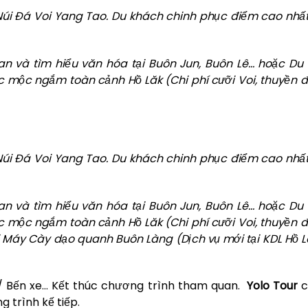
Núi Đá Voi Yang Tao. Du khách chinh phục điểm cao nhất
 và tìm hiểu văn hóa tại Buôn Jun, Buôn Lê… hoặc Du 
ộc mộc ngắm toàn cảnh Hồ Lăk (Chi phí cưỡi Voi, thuyền 
Núi Đá Voi Yang Tao. Du khách chinh phục điểm cao nhất
 và tìm hiểu văn hóa tại Buôn Jun, Buôn Lê… hoặc Du 
ộc mộc ngắm toàn cảnh Hồ Lăk (Chi phí cưỡi Voi, thuyền 
i
Máy Cày dạo quanh Buôn Làng (Dịch vụ mới tại KDL Hồ Lă
/ Bến xe… Kết thúc chương trình tham quan.
Yolo Tour
c
 trình kế tiếp.