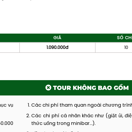
GIÁ
SỐ C
1.090.000đ
10
TOUR KHÔNG BAO GỒM
hục vụ
Các chi phí tham quan ngoài chương trìn
Các chi phí cá nhân khác như (giặt ủi, điệ
50.000
thức uống trong minibar…).