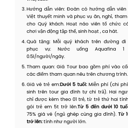
Hướng dẫn viên:
Đoàn có hướng dẫn viên 
Việt thuyết minh và phục vụ ăn, nghỉ, tha
cho Quý khách. Hoạt náo viên tổ chức cá
chơi vận động tập thể, sinh hoạt , ca hát.
Quà tặng:
Mỗi quý khách trên đường đi
phục vụ: Nước uống Aquafina 1 
0.5l/người/ngày.
Tham quan:
Giá Tour bao gồm phí vào cổ
các điểm tham quan nêu trên chương trình.
Giá vé trẻ em:
Dưới 5 tuổi:
Miễn phí (chi ph
sinh trên tour gia đình tự chi trả). Hai ngư
chỉ được kèm theo 01 trẻ, từ trẻ thứ hai tín
gói trẻ em 5t trở lên.
Từ 5 đến dưới 10 tuổ
75% giá vé (ngủ ghép cùng gia đình).
Từ 1
trở lên:
tính như người lớn.