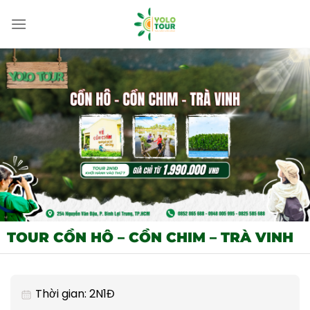
Bỏ
qua
nội
dung
TOUR CỒN HÔ – CỒN CHIM – TRÀ VINH
Thời gian: 2N1Đ