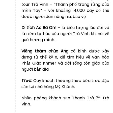
tour Trà Vinh – “Thành phố trong rừng của
miền Tây” – với khoảng 14,000 cây cổ thụ
được người dân nâng niu, bảo vệ:
Di tích Ao Bà Om
– là biểu tượng lâu đời và
là niềm tự hào của người Trà Vinh khi nói về
quê hương mình.
Viếng thăm chùa Âng
cổ kính được xây
dựng từ thế kỷ X, để tìm hiểu về văn hóa
Phật Giáo Khmer và đời sống tôn giáo của
người bản địa.
Trưa:
Quý khách thưởng thức bữa trưa đặc
sản tại nhà hàng Mỹ Khánh.
Nhận phòng khách sạn Thanh Trà 2* Trà
Vinh.