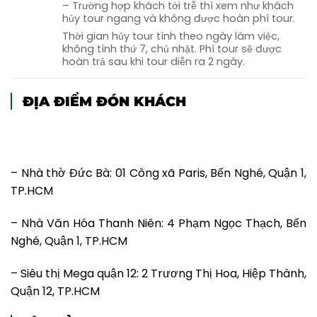
Điểm 10:
Trải nghiệm đổ
bánh xèo
siêu to
– Trường hợp khách tới trễ thì xem như khách
hủy tour ngang và không được hoàn phí tour.
khổng lồ với nhân bánh là đặc sản sông
Thời gian hủy tour tính theo ngày làm việc,
Cổ Chiên và thưởng thức với đa dạng loại
không tính thứ 7, chủ nhật. Phí tour sẽ được
rau trong vườn nhà.
hoàn trả sau khi tour diễn ra 2 ngày.
14h30:
Kết thúc chương trình, Quý khách
ĐỊA ĐIỂM ĐÓN KHÁCH
chia tay người dân vô cùng thật thà và bình
dị nơi đây. Rời Cồn Chim, đoàn về lại đất liền.
16h00:
Tham quan và mua sắm tại
cơ sở sản
xuất bánh tét Trà Cuôn
– Đặc sản mang
– Nhà thờ Đức Bà: 01 Công xã Paris, Bến Nghé, Quận 1,
thương hiệu vùng đất này. Sau đó, khởi hành
TP.HCM
về lại TP.HCM.
– Nhà Văn Hóa Thanh Niên: 4 Phạm Ngọc Thạch, Bến
19h00:
Về đến TP.HCM, về điểm đón ban đầu.
Nghé, Quận 1, TP.HCM
Hướng dẫn viên
YOLO TOUR
chia tay & hẹn
gặp lại Quý khách trong những chương
– Siêu thị Mega quận 12: 2 Trương Thị Hoa, Hiệp Thành,
trình sau.
Quận 12, TP.HCM