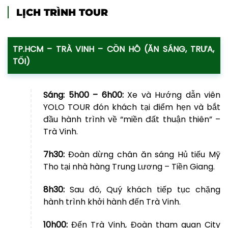
LỊCH TRÌNH TOUR
TP.HCM – TRÀ VINH – CỒN HÔ (ĂN SÁNG, TRƯA,
TỐI)
Sáng:
5h00 – 6h00:
Xe và Hướng dẫn viên
YOLO TOUR đón khách tại điểm hẹn và bắt
đầu hành trình về “miền đất thuận thiên” –
Trà Vinh.
7h30:
Đoàn dừng chân ăn sáng Hủ tiếu Mỹ
Tho tại nhà hàng Trung Lương – Tiền Giang.
8h30:
Sau đó, Quý khách tiếp tục chặng
hành trình khởi hành đến Trà Vinh.
10h00:
Đến Trà Vinh, Đoàn tham quan City