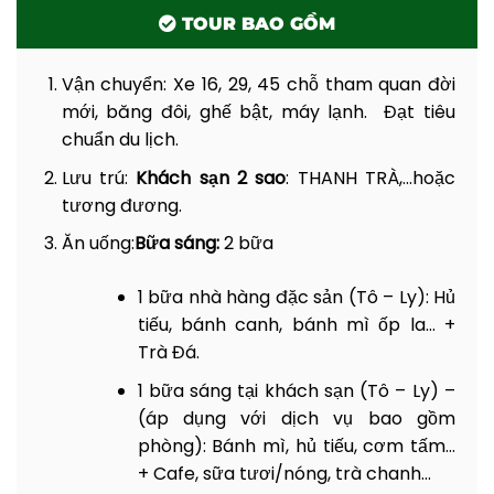
Chim. Quý khách sẽ có cơ hội đi qua những
TOUR BAO GỒM
chiếc phà còn lại hiếm hoi của miền Tây và
ngắm dòng sông Cổ Chiên với nhiều cù lao
Vận chuyển:
Xe 16, 29, 45 chỗ tham quan đời
xanh mát.
mới, băng đôi, ghế bật, máy lạnh. Đạt tiêu
chuẩn du lịch.
8h45:
Đến Cồn Chim, chuyến hành trình thú
vị bắt đầu:
Lưu trú:
Khách sạn 2 sao
: THANH TRÀ,…hoặc
tương đương.
Đoàn
“check-in” tại cổng làng
Cồn Chim.
Ăn uống:
Bữa sáng:
2 bữa
Bắt đầu tour tham quan khám phá cồn
Chim. Quý khách có thể đi tản bộ hoặc xe
1 bữa nhà hàng đặc sản (Tô – Ly): Hủ
đạp trên con đường quê yên bình tận
hưởng bầu không khí trong lành với các
tiếu, bánh canh, bánh mì ốp la… +
điểm tham quan:
Trà Đá.
Nhận xe đạp
và đạp xe trải nghiệm cảnh
1 bữa sáng tại khách sạn (Tô – Ly) –
quan Cồn Chim, Con đường dừa, vuông
(áp dụng với dịch vụ bao gồm
nuôi tôm cua – triết lý thuận thiên “Con
phòng): Bánh mì, hủ tiếu, cơm tấm…
tôm ôm cây lúa”.
+ Cafe, sữa tươi/nóng, trà chanh…