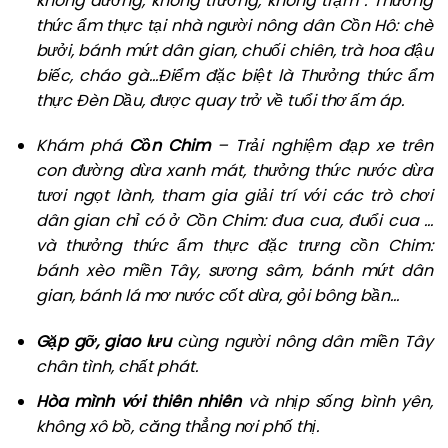
không đường, không trường, không trạm”. Thưởng
thức ẩm thực tại nhà người nông dân Cồn Hô: chè
bưởi, bánh mứt dân gian, chuối chiên, trà hoa đậu
biếc, cháo gà…Điểm đặc biệt là Thưởng thức ẩm
thực Đèn Dầu, được quay trở về tuổi thơ ấm áp.
Khám phá
Cồn Chim
– Trải nghiệm đạp xe trên
con đường dừa xanh mát, thưởng thức nước dừa
tươi ngọt lành, tham gia giải trí với các trò chơi
dân gian chỉ có ở Cồn Chim: đua cua, đuổi cua …
và thưởng thức ẩm thực đặc trưng cồn Chim:
bánh xèo miền Tây, sương sâm, bánh mứt dân
gian, bánh lá mơ nước cốt dừa, gỏi bông bần…
Gặp gỡ, giao lưu
cùng người nông dân miền Tây
chân tình, chất phát.
Hòa mình với thiên nhiên
và nhịp sống bình yên,
không xô bồ, căng thẳng nơi phố thị.