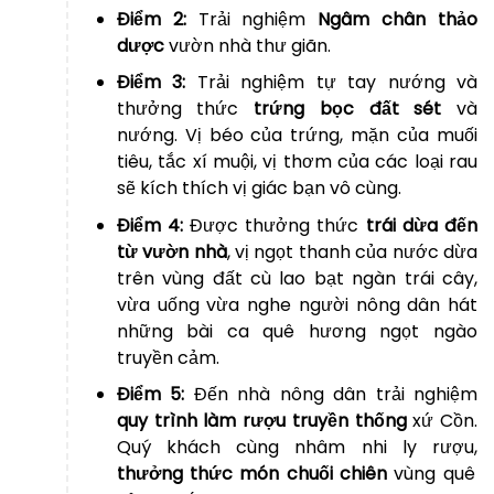
Điểm 2:
Trải nghiệm
Ngâm chân thảo
dược
vườn nhà thư giãn.
Điểm 3:
Trải nghiệm tự tay nướng và
thưởng thức
trứng bọc đất sét
và
nướng. Vị béo của trứng, mặn của muối
tiêu, tắc xí muội, vị thơm của các loại rau
sẽ kích thích vị giác bạn vô cùng.
Điểm 4:
Được thưởng thức
trái dừa đến
từ vườn nhà
, vị ngọt thanh của nước dừa
trên vùng đất cù lao bạt ngàn trái cây,
vừa uống vừa nghe người nông dân hát
những bài ca quê hương ngọt ngào
truyền cảm.
Điểm 5:
Đến nhà nông dân trải nghiệm
quy trình làm rượu truyền thống
xứ Cồn.
Quý khách cùng nhâm nhi ly rượu,
thưởng thức món chuối chiên
vùng quê