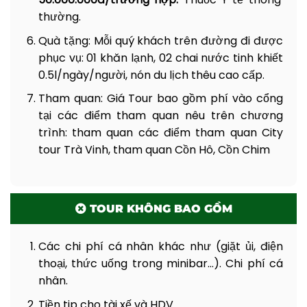
thưởng thức nước dừa tươi được trồng
thường.
trên cù lao nước lợ.
Quà tặng:
Mỗi quý khách trên đường đi được
Điểm 5:
Du khách sẽ được trải nghiệm tự
phục vụ: 01 khăn lạnh, 02 chai nước tinh khiết
tay làm và thưởng thức
Bánh lá nước
0.5l/ngày/người, nón du lịch thêu cao cấp.
cốt dừa
– đặc sản vùng quê Nam bộ.
Tham quan: Giá Tour bao gồm phí vào cổng
Điểm 6:
Trải nghiệm các
trò chơi dân gian
,
tại các điểm tham quan nêu trên chương
ký ức tuổi thơ và đặc biệt tham gia trò
trình: tham quan các điểm tham quan City
chơi đua cua có một không hai ở đồng
tour Trà Vinh, tham quan Cồn Hô, Cồn Chim
bằng sông Cửu Long (ngoài ra còn có các
trò như chọi lon, nhảy dây, nhảy lò cò,…
tùy số lượng người sẽ tố chức thêm nhiều
chương trình nhiều hay ít) do chính
TOUR KHÔNG BAO GỒM
người nông dân ở đây tổ chức.
Các chi phí cá nhân khác như (giặt ủi, điện
Trưa
:
Điểm 7:
Quý khách dùng bữa trưa tại
thoại, thức uống trong minibar…). Chi phí cá
đây với các món ăn đặc sản vùng miền (Gỏi
nhân.
bông ban, Tôm hấp, Cá lóc hấp bầu, Gà ram,
Tiền tip cho tài xế và HDV.
Kho quẹt rau luộc, Canh chua cá ngát, Cơm