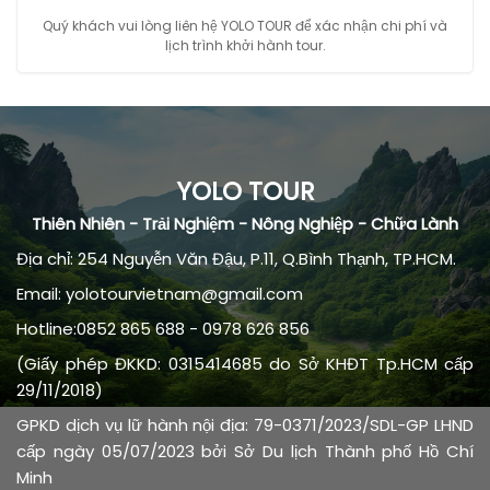
Quý khách vui lòng liên hệ YOLO TOUR để xác nhận chi phí và
lịch trình khởi hành tour.
YOLO TOUR
Thiên Nhiên - Trải Nghiệm - Nông Nghiệp - Chữa Lành
Địa chỉ: 254 Nguyễn Văn Đậu, P.11, Q.Bình Thạnh, TP.HCM.
Email: yolotourvietnam@gmail.com
Hotline:0852 865 688 - 0978 626 856
(Giấy phép ĐKKD: 0315414685 do Sở KHĐT Tp.HCM cấp
29/11/2018)
GPKD dịch vụ lữ hành nội địa: 79-0371/2023/SDL-GP LHND
cấp ngày 05/07/2023 bởi Sở Du lịch Thành phố Hồ Chí
Minh