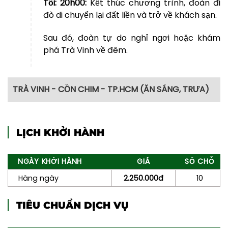
Tối:
20h00:
Kết thúc chương trình, đoàn đi
đò di chuyển lại đất liền và trở về khách sạn.
Sau đó, đoàn tự do nghỉ ngơi hoặc khám
phá Trà Vinh về đêm.
TRÀ VINH - CỒN CHIM - TP.HCM (ĂN SÁNG, TRƯA)
LỊCH KHỞI HÀNH
Sáng:
7h00:
Quý khách dùng bữa sáng tại
khách sạn (tô, ly). Làm thủ tục trả phòng. Xe
NGÀY KHỞI HÀNH
GIÁ
SỐ CHỖ
và hướng dẫn viên đón đoàn hành trình
khám phá khu du lịch cộng đồng Cồn Chim.
Hàng ngày
2.250.000đ
10
Ở Cồn chim sẽ có điện, wifi đầy đủ nên quý
khách cứ yên tâm nhé.
TIÊU CHUẨN DỊCH VỤ
7h45:
Đoàn di chuyển đến bến phà qua Cồn