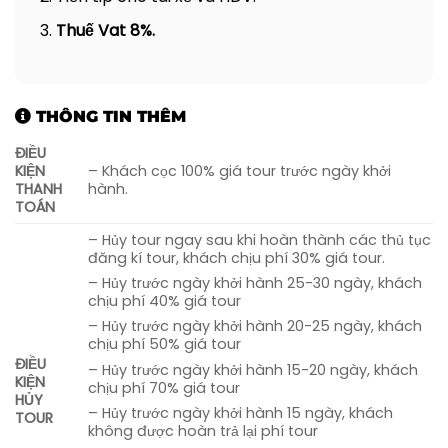
trắng Trái cây tra da.
Thuế Vat 8%.
Chiều:
Sau khi ăn trưa xong,Quý khách sẽ
được tiếp tục trải nghiệm:
THÔNG TIN THÊM
Điểm 8:
Thưởng thức Đờn Ca Tài Tử đậm
ĐIỀU
chất Nam Bộ do người nông dân ở đây
KIỆN
– Khách cọc 100% giá tour trước ngày khởi
trình diễn. Bạn có thể bắt võng nằm để
THANH
hành.
lắng nghe âm nhạc. Hoặc nếu bạn đam
TOÁN
mê ca hát hoặc mong muốn góp vui, bạn
– Hủy tour ngay sau khi hoàn thành các thủ tục
có thể nói với người nông dân để họ có
đăng kí tour, khách chịu phí 30% giá tour.
thể đờn cho bạn thỏa thích hát cùng
– Hủy trước ngày khởi hành 25-30 ngày, khách
chịu phí 40% giá tour
đam mê.
– Hủy trước ngày khởi hành 20-25 ngày, khách
Điểm 9:
Du khách sẽ được
uống dừa
chịu phí 50% giá tour
nước
– Thưởng thức đặc sản xứ Nam Bộ
ĐIỀU
– Hủy trước ngày khởi hành 15-20 ngày, khách
KIỆN
dừa nước đường phèn tại không gian sinh
chịu phí 70% giá tour
HỦY
thái rừng dừa tự nhiên.
– Hủy trước ngày khởi hành 15 ngày, khách
TOUR
không được hoàn trả lại phí tour