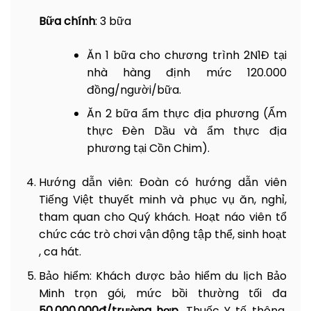
Điểm 1: Đến Bếp xưa Nam Bộ:
Thưởng
Bữa chính
: 3 bữa
thức sương sâm và nước giải nhiệt thảo
dược, thưởng thức mức dừa, mứt gừng
Ăn 1 bữa cho chương trình 2N1Đ tại
và check in không gian miền quê Nam Bộ.
nhà hàng định mức 120.000
Nghe thuyết minh về lịch sử hình thành
cồn Chim và hoạt động du lịch cộng đồng
đồng/người/bữa.
tự thân của những người dân nơi đầu
Ăn 2 bữa ẩm thực địa phương (Ẩm
sóng ngọn gió.
thực Đèn Dầu và ẩm thực địa
Điểm 2:
điểm đến mới –
Mật ong rừng
:
phương tại Cồn Chim).
Quý khách sẽ được nông dân cho thưởng
thức mật ngọt từ tổ ong chính thông, nếu
Hướng dẫn viên:
Đoàn có hướng dẫn viên
yêu thích có thể mua về để tặng cho
Tiếng Việt thuyết minh và phục vụ ăn, nghỉ,
người thân và bạn bè của mình.
tham quan cho Quý khách. Hoạt náo viên tổ
chức các trò chơi vận động tập thể, sinh hoạt
Điểm 3:
Trải nghiệm cảm giác
Câu Tôm
, ca hát.
của người nông dân truyền thống (1 cần
câu/ 1người), nếu cảm thấy yêu thích
Bảo hiểm:
Khách được bảo hiểm du lịch Bảo
cũng có thể mua những chú tôm này.
Minh trọn gói, mức bồi thường tối đa
Điểm 4:
Trải nghiệm
con đường dừa
và
50.000.000đ/trường hợp.
Thuốc Y tế thông