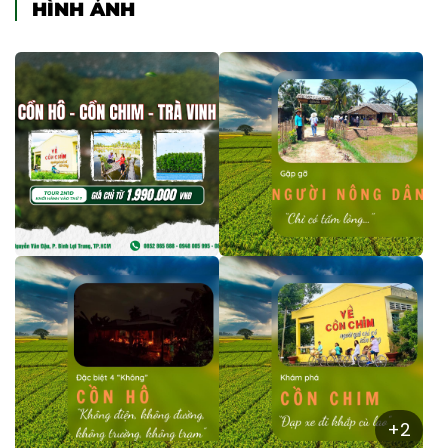
HÌNH ẢNH
+2