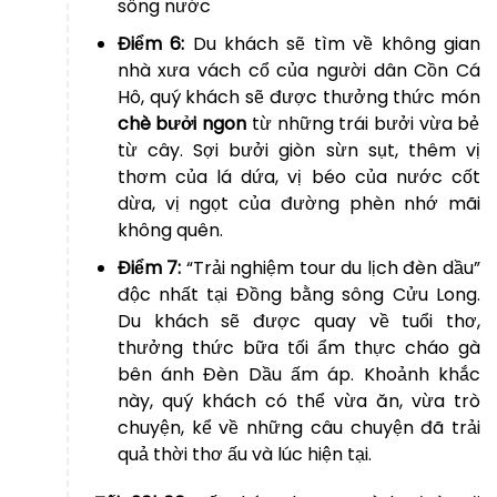
sông nước
Điểm 6:
Du khách sẽ tìm về không gian
nhà xưa vách cổ của người dân Cồn Cá
Hô, quý khách sẽ được thưởng thức món
chè bưởi ngon
từ những trái bưởi vừa bẻ
từ cây. Sợi bưởi giòn sừn sụt, thêm vị
thơm của lá dứa, vị béo của nước cốt
dừa, vị ngọt của đường phèn nhớ mãi
không quên.
Điểm 7:
“Trải nghiệm tour du lịch đèn dầu”
độc nhất tại Đồng bằng sông Cửu Long.
Du khách sẽ được quay về tuổi thơ,
thưởng thức bữa tối ẩm thực cháo gà
bên ánh Đèn Dầu ấm áp. Khoảnh khắc
này, quý khách có thể vừa ăn, vừa trò
chuyện, kể về những câu chuyện đã trải
quả thời thơ ấu và lúc hiện tại.