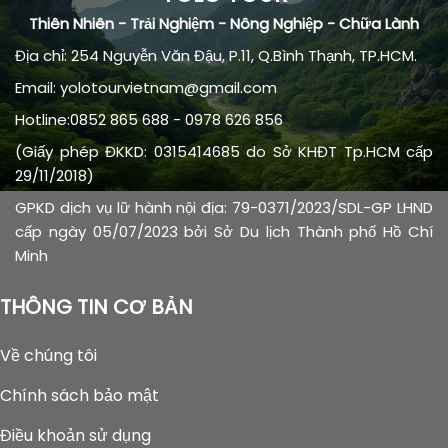
Thiên Nhiên - Trải Nghiệm - Nông Nghiệp - Chữa Lành
Địa chỉ: 254 Nguyễn Văn Đậu, P.11, Q.Bình Thạnh, TP.HCM.
Email: yolotourvietnam@gmail.com
Hotline:0852 865 688 - 0978 626 856
(Giấy phép ĐKKD: 0315414685 do Sở KHĐT Tp.HCM cấp
29/11/2018)
GPKD dịch vụ lữ hành nội địa: 79-0371/2023/SDL-GP LHND
cấp ngày 05/07/2023 bởi Sở Du lịch Thành phố Hồ Chí
Minh
THÔNG TIN CƠ BẢN
Về chúng tôi
Chính sách bảo mật
Điều khoản sử dụng