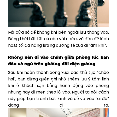
Mở cửa sổ để không khí bên ngoài lưu thông vào.
Đồng thời bật tất cả các vòi nước, và đèn để kích
hoạt tối đa năng lượng dương sẽ xua đi “âm khí”.
Không nên đi vào chính giữa phòng lúc ban
đầu và ngủ trên giường đối diện gương
Sau khi hoàn thành xong xuôi các thủ tục “chào
hỏi”, bạn đừng quên ghi nhớ thêm lưu ý tâm linh
khi ở khách sạn bằng hành động vào phòng
nhưng hãy đi men theo lối vào. Người ta nói, cách
này giúp bạn tránh bất kính và dễ va vào “ai đó”
đang đi ra.