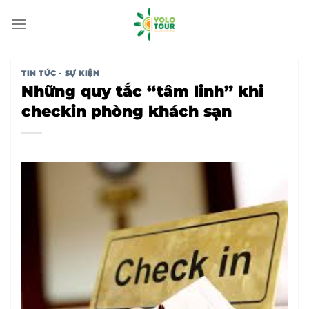
Bỏ
qua
nội
dung
TIN TỨC - SỰ KIỆN
Những quy tắc “tâm linh” khi
checkin phòng khách sạn