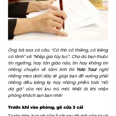
Ông bà xưa có câu: “Có thờ có thiêng, có kiêng
có lành” và “Nhập gia tùy tục”. Cho dù bạn thuộc
tín ngưỡng, hay tôn giáo nào, tin hay không tin
những chuyện về tâm linh thì
Yolo Tour
nghĩ
những mẹo dưới đây sẽ giúp bạn đỡ vướng phải
những điều kiêng kỵ hay những phiền toái “nổi
da gà” của nơi lưu trú mới. Nhất là khi nhận
phòng khách sạn bạn nhé!
Trước khi vào phòng, gõ cửa 3 cái
Trước tiên, bạn gõ cửa 3 cái sau đó mở cửa ra và