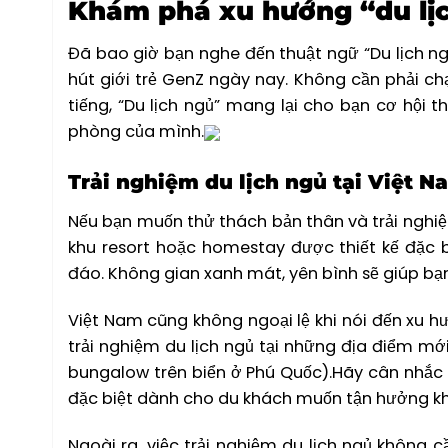
Khám phá xu hướng “du lị
Đã bao giờ bạn nghe đến thuật ngữ “Du lịch 
hút giới trẻ GenZ ngày nay. Không cần phải ch
tiếng, “Du lịch ngủ” mang lại cho bạn cơ hội 
phòng của mình.
Trải nghiệm du lịch ngủ tại Việt N
Nếu bạn muốn thử thách bản thân và trải nghiệ
khu resort hoặc homestay được thiết kế đặc
đáo. Không gian xanh mát, yên bình sẽ giúp bạ
Việt Nam cũng không ngoại lệ khi nói đến xu h
trải nghiệm du lịch ngủ tại những địa điểm mớ
bungalow trên biển ở Phú Quốc).Hãy cân nhắc 
đặc biệt dành cho du khách muốn tận hưởng k
Ngoài ra, việc trải nghiệm du lịch ngủ không 