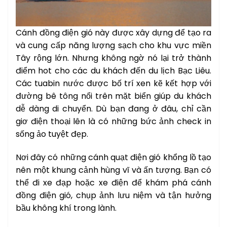
Cánh đồng điện gió này được xây dựng để tạo ra
và cung cấp năng lượng sạch cho khu vực miền
Tây rộng lớn. Nhưng không ngờ nó lại trở thành
điểm hot cho các du khách đến du lịch Bạc Liêu.
Các tuabin nước được bố trí xen kẽ kết hợp với
đường bê tông nổi trên mặt biển giúp du khách
dễ dàng di chuyển. Dù bạn đang ở đâu, chỉ cần
giơ điện thoại lên là có những bức ảnh check in
sống ảo tuyệt đẹp.
Nơi đây có những cánh quạt điện gió khổng lồ tạo
nên một khung cảnh hùng vĩ và ấn tượng. Bạn có
thể đi xe đạp hoặc xe điện để khám phá cánh
đồng điện gió, chụp ảnh lưu niệm và tận hưởng
bầu không khí trong lành.