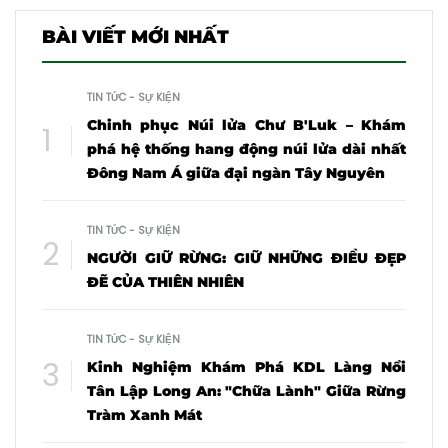
BÀI VIẾT MỚI NHẤT
TIN TỨC - SỰ KIỆN
Chinh phục Núi lửa Chư B'Luk – Khám
phá hệ thống hang động núi lửa dài nhất
Đông Nam Á giữa đại ngàn Tây Nguyên
TIN TỨC - SỰ KIỆN
NGƯỜI GIỮ RỪNG: GIỮ NHỮNG ĐIỀU ĐẸP
ĐẼ CỦA THIÊN NHIÊN
TIN TỨC - SỰ KIỆN
Kinh Nghiệm Khám Phá KDL Làng Nổi
Tân Lập Long An: "Chữa Lành" Giữa Rừng
Tràm Xanh Mát