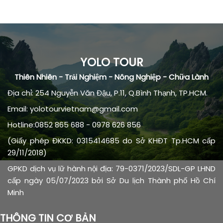
YOLO TOUR
Thiên Nhiên - Trải Nghiệm - Nông Nghiệp - Chữa Lành
Địa chỉ: 254 Nguyễn Văn Đậu, P.11, Q.Bình Thạnh, TP.HCM.
Email: yolotourvietnam@gmail.com
Hotline:0852 865 688 - 0978 626 856
(Giấy phép ĐKKD: 0315414685 do Sở KHĐT Tp.HCM cấp
29/11/2018)
GPKD dịch vụ lữ hành nội địa: 79-0371/2023/SDL-GP LHND
cấp ngày 05/07/2023 bởi Sở Du lịch Thành phố Hồ Chí
Minh
THÔNG TIN CƠ BẢN