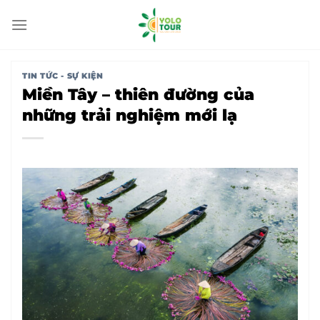
Bỏ
qua
nội
dung
TIN TỨC - SỰ KIỆN
Miền Tây – thiên đường của
những trải nghiệm mới lạ