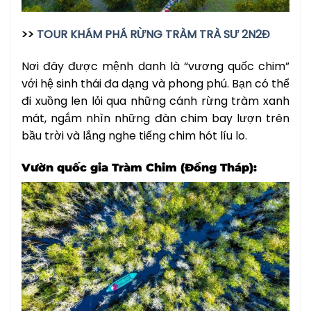
>>
TOUR KHÁM PHÁ RỪNG TRÀM TRÀ SƯ 2N2Đ
Nơi đây được mệnh danh là “vương quốc chim”
với hệ sinh thái đa dạng và phong phú. Bạn có thể
đi xuồng len lỏi qua những cánh rừng tràm xanh
mát, ngắm nhìn những đàn chim bay lượn trên
bầu trời và lắng nghe tiếng chim hót líu lo.
Vườn quốc gia Tràm Chim (Đồng Tháp):