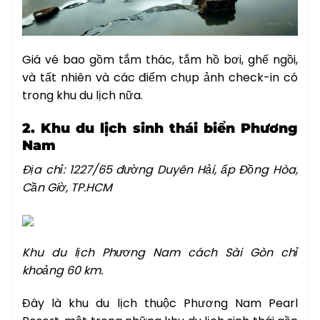
Giá vé bao gồm tắm thác, tắm hồ bơi, ghế ngồi,
và tất nhiên và các điểm chụp ảnh check-in có
trong khu du lịch nữa.
2. Khu du lịch sinh thái biển Phương
Nam
Địa chỉ: 1227/65 đường Duyên Hải, ấp Đồng Hòa,
Cần Giờ, TP.HCM
Khu du lịch Phương Nam cách Sài Gòn chỉ
khoảng 60 km.
Đây là khu du lịch thuộc Phương Nam Pearl