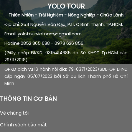
YOLO TOUR
Thiên Nhiên - Trải Nghiệm - Nông Nghiệp - Chữa Lành
Địa chỉ: 254 Nguyễn Văn Đậu, P.11, Q.Bình Thạnh, TP.HCM.
Email: yolotourvietnam@gmail.com
Hotline:0852 865 688 - 0978 626 856
(Giấy phép ĐKKD: 0315414685 do Sở KHĐT Tp.HCM cấp
29/11/2018)
GPKD dịch vụ lữ hành nội địa: 79-0371/2023/SDL-GP LHND
cấp ngày 05/07/2023 bởi Sở Du lịch Thành phố Hồ Chí
Minh
THÔNG TIN CƠ BẢN
Về chúng tôi
Chính sách bảo mật