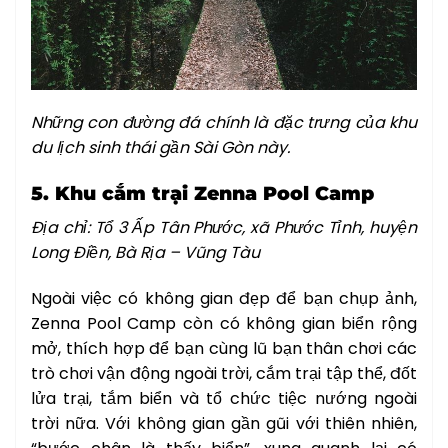
Những con đường đá chính là đặc trưng của khu
du lịch sinh thái gần Sài Gòn này.
5. Khu cắm trại Zenna Pool Camp
Địa chỉ: Tổ 3 Ấp Tân Phước, xã Phước Tỉnh, huyện
Long Điền, Bà Rịa – Vũng Tàu
Ngoài việc có không gian đẹp để bạn chụp ảnh,
Zenna Pool Camp còn có không gian biển rộng
mở, thích hợp để bạn cùng lũ bạn thân chơi các
trò chơi vận động ngoài trời, cắm trại tập thể, đốt
lửa trại, tắm biển và tổ chức tiệc nướng ngoài
trời nữa. Với không gian gần gũi với thiên nhiên,