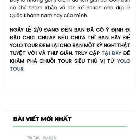
có thể tham khảo và lên kế hoạch cho dịp lễ
Quốc Khánh năm nay của mình.
NGÀY LỄ 2/9 ĐANG ĐẾN BẠN ĐÃ CÓ Ý ĐỊNH ĐI
ĐÂU CHƠI CHƯA? NẾU CHƯA THÌ BẠN HÃY ĐỂ
YOLO TOUR ĐEM LẠI CHO BẠN MỘT KỲ NGHĨ THẬT
TUYỆT VỜI VÀ THƯ GIÃN. TRUY CẬP
TẠI ĐÂY
ĐỂ
KHÁM PHÁ CHUỖI TOUR SIÊU THÚ VỊ TỪ
YOLO
TOUR.
BÀI VIẾT MỚI NHẤT
TIN TỨC - SỰ KIỆN