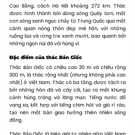
Cao Bằng, cách Hà Nội khoảng 272 km. Thác
được hình thành bởi dòng sông Quây Sơn, một
con sông xanh ngọc chảy từ Trung Quốc qua một
cảnh quan nông thôn đẹp mê hồn, với những
ruộng lúa và rừng tre xanh mướt, bao quanh bởi
những ngọn núi đá vôi hùng vĩ.
Đặc điểm của thác Bản Giốc
Thác Bản Giốc có chiều cao 30 m và chiều rộng
300 m, là thác rộng nhất (nhưng không phải cao
nhất) ở Việt Nam. Thác có ba tầng, được tách ra
bởi những hòn đá và cây cối, tạo ra một khung
cảnh hùng tráng và lãng mạn. Tiếng nước đổ
vang xa, kết hợp với tiếng chim hót và gió rì rào,
tạo nên một bản giao hưởng thiên nhiên sống
động.
Thác Bản Giốc là biên giới tự nhiên giữa Việt Nam