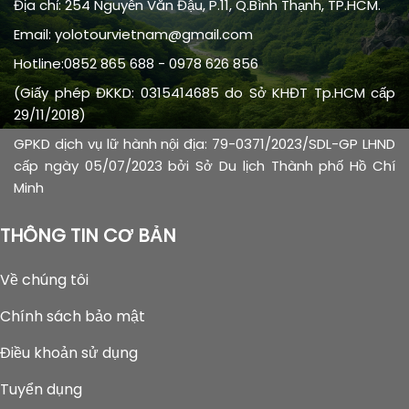
Địa chỉ: 254 Nguyễn Văn Đậu, P.11, Q.Bình Thạnh, TP.HCM.
Email: yolotourvietnam@gmail.com
Hotline:0852 865 688 - 0978 626 856
(Giấy phép ĐKKD: 0315414685 do Sở KHĐT Tp.HCM cấp
29/11/2018)
GPKD dịch vụ lữ hành nội địa: 79-0371/2023/SDL-GP LHND
cấp ngày 05/07/2023 bởi Sở Du lịch Thành phố Hồ Chí
Minh
THÔNG TIN CƠ BẢN
Về chúng tôi
Chính sách bảo mật
Điều khoản sử dụng
Tuyển dụng