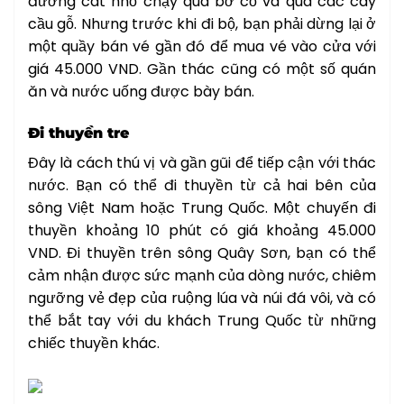
đường cát nhỏ chạy qua bờ cỏ và qua các cây
cầu gỗ. Nhưng trước khi đi bộ, bạn phải dừng lại ở
một quầy bán vé gần đó để mua vé vào cửa với
giá 45.000 VND. Gần thác cũng có một số quán
ăn và nước uống được bày bán.
Đi thuyền tre
Đây là cách thú vị và gần gũi để tiếp cận với thác
nước. Bạn có thể đi thuyền từ cả hai bên của
sông Việt Nam hoặc Trung Quốc. Một chuyến đi
thuyền khoảng 10 phút có giá khoảng 45.000
VND. Đi thuyền trên sông Quây Sơn, bạn có thể
cảm nhận được sức mạnh của dòng nước, chiêm
ngưỡng vẻ đẹp của ruộng lúa và núi đá vôi, và có
thể bắt tay với du khách Trung Quốc từ những
chiếc thuyền khác.