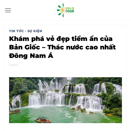
Bỏ
qua
nội
dung
TIN TỨC - SỰ KIỆN
Khám phá vẻ đẹp tiềm ẩn của
Bản Giốc – Thác nước cao nhất
Đông Nam Á