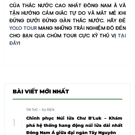
CỦA THÁC NƯỚC CAO NHẤT ĐÔNG NAM Á VÀ
TẬN HƯỞNG CẢM GIÁC TỰ DO VÀ MÁT MẺ KHI
ĐỨNG DƯỚI ĐỨNG GẦN THÁC NƯỚC. HÃY ĐỂ
YOLO TOUR
MANG NHỮNG TRẢI NGHIỆM ĐÓ ĐẾN
CHO BẠN QUA CHÙM TOUR CỰC KỲ THÚ VỊ
TẠI
ĐÂY
!
BÀI VIẾT MỚI NHẤT
TIN TỨC - SỰ KIỆN
Chinh phục Núi lửa Chư B'Luk – Khám
phá hệ thống hang động núi lửa dài nhất
Đông Nam Á giữa đại ngàn Tây Nguyên