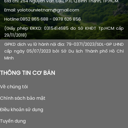
Địa chỉ: 254 Nguyễn Văn Đậu, P.11, Q.Bình Thạnh, TP.HCM.
Email: yolotourvietnam@gmail.com
Hotline:0852 865 688 - 0978 626 856
(Giấy phép ĐKKD: 0315414685 do Sở KHĐT Tp.HCM cấp
29/11/2018)
GPKD dịch vụ lữ hành nội địa: 79-0371/2023/SDL-GP LHND
cấp ngày 05/07/2023 bởi Sở Du lịch Thành phố Hồ Chí
Minh
THÔNG TIN CƠ BẢN
Về chúng tôi
Chính sách bảo mật
Điều khoản sử dụng
Tuyển dụng