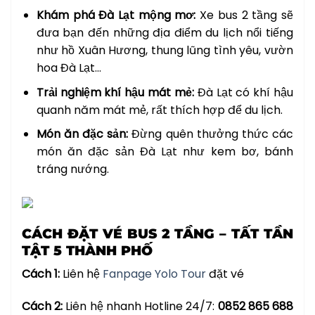
Khám phá Đà Lạt mộng mơ:
Xe bus 2 tầng sẽ
đưa bạn đến những địa điểm du lịch nổi tiếng
như hồ Xuân Hương, thung lũng tình yêu, vườn
hoa Đà Lạt…
Trải nghiệm khí hậu mát mẻ:
Đà Lạt có khí hậu
quanh năm mát mẻ, rất thích hợp để du lịch.
Món ăn đặc sản:
Đừng quên thưởng thức các
món ăn đặc sản Đà Lạt như kem bơ, bánh
tráng nướng.
CÁCH ĐẶT VÉ BUS 2 TẦNG – TẤT TẦN
TẬT 5 THÀNH PHỐ
Cách 1:
Liên hệ
Fanpage Yolo Tour
đặt vé
Cách 2:
Liên hệ nhanh Hotline 24/7:
0852 865 688