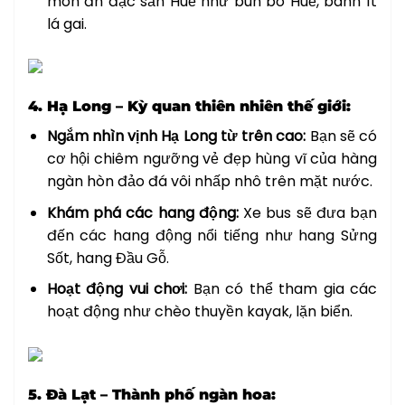
món ăn đặc sản Huế như bún bò Huế, bánh ít
lá gai.
4. Hạ Long – Kỳ quan thiên nhiên thế giới:
Ngắm nhìn vịnh Hạ Long từ trên cao:
Bạn sẽ có
cơ hội chiêm ngưỡng vẻ đẹp hùng vĩ của hàng
ngàn hòn đảo đá vôi nhấp nhô trên mặt nước.
Khám phá các hang động:
Xe bus sẽ đưa bạn
đến các hang động nổi tiếng như hang Sửng
Sốt, hang Đầu Gỗ.
Hoạt động vui chơi:
Bạn có thể tham gia các
hoạt động như chèo thuyền kayak, lặn biển.
5. Đà Lạt – Thành phố ngàn hoa: