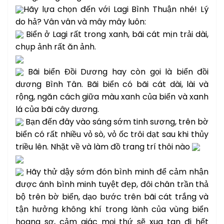
Hãy lựa chọn đến với Lagi Bình Thuận nhé! Lý
do hả? Vân vân và mây mây luôn:
Biển ở Lagi rất trong xanh, bãi cát mịn trải dài,
chụp ảnh rất ăn ảnh.
Bãi biển Đồi Dương hay còn gọi là biển đồi
dương Bình Tân. Bãi biển có bãi cát dài, lài và
rộng, ngăn cách giữa màu xanh của biển và xanh
lá của bãi cây dương.
Bạn đến đây vào sáng sớm tinh sương, trên bờ
biển có rất nhiều vỏ sò, vỏ ốc trôi dạt sau khi thủy
triều lên. Nhặt về và làm đồ trang trí thôi nào
Hãy thử dậy sớm đón bình minh để cảm nhận
được ánh bình minh tuyệt đẹp, đôi chân trần thả
bộ trên bờ biển, dạo bước trên bãi cát trắng và
tận hưởng không khí trong lành của vùng biển
hoang sơ, cảm giác mọi thứ sẽ xua tan đi hết