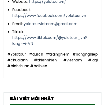
Website:
https://yolotour.vn/
Facebook:
https://www.facebook.com/yolotour.vn
Email:
yolotourvietnam@gmail.com
Tiktok:
https://www.tiktok.com/@yolotour_vn?
lang=vi-VN
#Yolotour #dulich #trainghiem #nongnghiep
#chualanh #thiennhien #vietnam #lagi
#binhthuan #baibien
BÀI VIẾT MỚI NHẤT