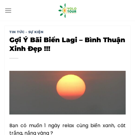
Bỏ
qua
nội
dung
TIN TỨC - SỰ KIỆN
Gợi Ý Bãi Biển Lagi – Bình Thuận
Xinh Đẹp !!!
Bạn có muốn 1 ngày relax cùng biển xanh, cát
trắng, nắng vàng ?