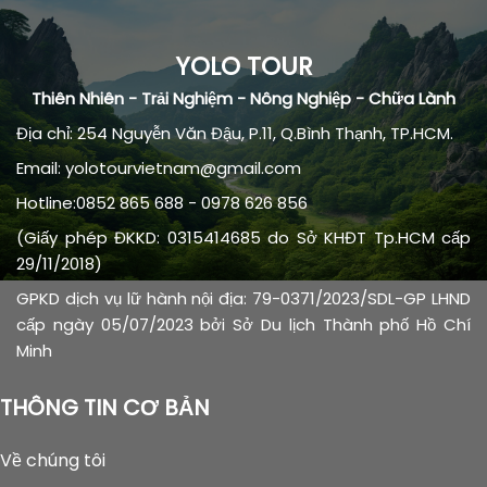
YOLO TOUR
Thiên Nhiên - Trải Nghiệm - Nông Nghiệp - Chữa Lành
Địa chỉ: 254 Nguyễn Văn Đậu, P.11, Q.Bình Thạnh, TP.HCM.
Email: yolotourvietnam@gmail.com
Hotline:0852 865 688 - 0978 626 856
(Giấy phép ĐKKD: 0315414685 do Sở KHĐT Tp.HCM cấp
29/11/2018)
GPKD dịch vụ lữ hành nội địa: 79-0371/2023/SDL-GP LHND
cấp ngày 05/07/2023 bởi Sở Du lịch Thành phố Hồ Chí
Minh
THÔNG TIN CƠ BẢN
Về chúng tôi