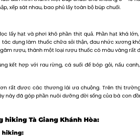
mập, xếp sát nhau, bao phủ lấy toàn bộ búp chuối.
c lấy hạt và phơi khô phần thịt quả. Phần hạt khá lớn,
ó tác dụng làm thuốc chữa sỏi thận, đau nhức xương kh
 ngâm rượu, thành một loại rượu thuốc có màu vàng rất 
g kết hợp với rau rừng, cá suối để bóp gỏi, nấu canh, 
đơn rất được các thương lái ưa chuộng. Trên thị trường
cây này đã góp phần nuôi dưỡng đời sống của bà con đ
g hiking Tà Giang Khánh Hòa:
 hiking: