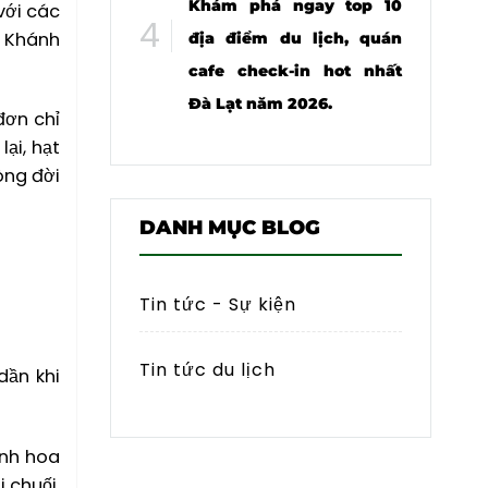
Khám phá ngay top 10
với các
g Khánh
địa điểm du lịch, quán
cafe check-in hot nhất
Đà Lạt năm 2026.
đơn chỉ
ại, hạt
òng đời
DANH MỤC BLOG
Tin tức - Sự kiện
Tin tức du lịch
dần khi
ánh hoa
 chuối.