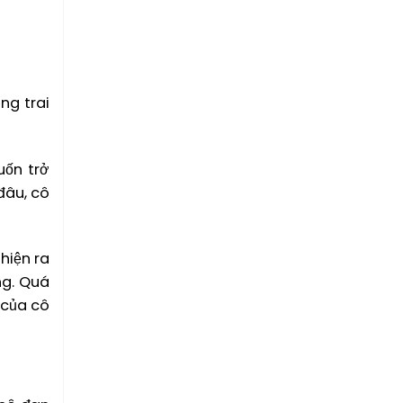
ng trai
uốn trở
đâu, cô
hiện ra
ng. Quá
 của cô