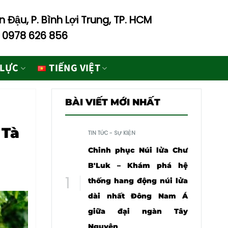
 Đậu, P. Bình Lợi Trung, TP. HCM
- 0978 626 856
 LỰC
TIẾNG VIỆT
BÀI VIẾT MỚI NHẤT
 Tà
TIN TỨC - SỰ KIỆN
Chinh phục Núi lửa Chư
B'Luk – Khám phá hệ
thống hang động núi lửa
dài nhất Đông Nam Á
giữa đại ngàn Tây
Nguyên