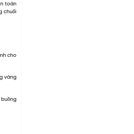
àn toàn
g chuối
ành cho
ng vàng
g buồng