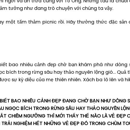
ỉ ngơi và ăn trưa cùng với Tổ Ong. Những tàu lá chuối
 cảm tưởng như đang trò chuyện với chúng ta vậy.
gay một tấm thảm picnic rồi. Hãy thưởng thức đặc sản 
biết bao nhiêu cảnh đẹp chờ bạn khám phá như dòng 
 bích trong rừng sâu hay thảo nguyên lộng gió… Quả th
ược sự kỳ diệu của mẹ thiên nhiên. Xách ba lô lên và hi
BIẾT BAO NHIÊU CẢNH ĐẸP ĐANG CHỜ BẠN NHƯ DÒNG S
U NGỌC BÍCH TRONG RỪNG SÂU HAY THẢO NGUYÊN LỘN
MẮT CHIÊM NGƯỠNG THÌ MỚI THẤY THẾ NÀO LÀ VẺ ĐẸP 
 TRẢI NGHIỆM HẾT NHỮNG VẺ ĐẸP ĐÓ TRONG CHÙM TO