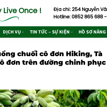
 Live Once !
Địa chỉ: 254 Nguyễn Văn
Hotline: 0852 865 688 
DỊCH VỤ
TIN TỨC – SỰ KIỆN
HỒ SƠ NĂNG
ồng chuối cô đơn Hiking, Tà
ô đơn trên đường chinh phục