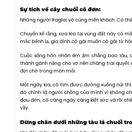
Sự tích về cây chuối cô đơn:
Những người Raglai vô cùng mến khách. Có thể h
Chuyện kể rằng, xưa kia tại vùng đất này có m
mắc bệnh lạ, gia đình cô gái muốn cô gái từ hôn.
Cuộc sống hôn nhân êm ấm chẳng bao lâu, c
thành gánh nặng cho vợ nên chàng trai quyết 
đợi chờ trong mòn mỏi.
Một ngày kia, cô tìm được đường xuống núi thì
đó chính là người chồng của mình vì không c
đau đớn, cô càng ngày càng kiệt sức và rồi chế
vậy.
Dừng chân dưới những tàu lá chuối tr