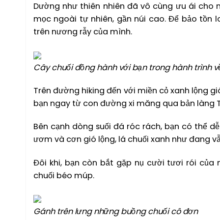
Dường như thiên nhiên đã vô cùng ưu ái cho 
mọc ngoài tự nhiên, gần núi cao. Để bảo tồn 
trên nương rẫy của mình.
Cây chuối đồng hành với bạn trong hành trình v
Trên đường hiking đến với miền cỏ xanh lộng g
bạn ngay từ con đường xi măng qua bản làng 
Bên cạnh dòng suối đá róc rách, bạn có thể d
ươm và cơn gió lộng, lá chuối xanh như đang 
Đôi khi, bạn còn bắt gặp nụ cười tươi rói củ
chuối béo múp.
Gánh trên lưng những buồng chuối cô đơn