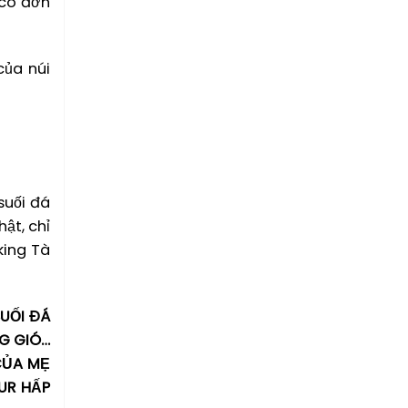
 cô đơn
của núi
suối đá
ật, chỉ
king Tà
UỐI ĐÁ
G GIÓ…
CỦA MẸ
UR HẤP