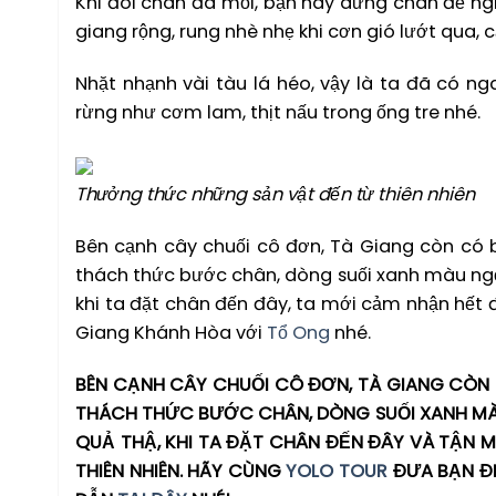
Khi đôi chân đã mỏi, bạn hãy dừng chân để ngh
giang rộng, rung nhè nhẹ khi cơn gió lướt qua,
Nhặt nhạnh vài tàu lá héo, vậy là ta đã có n
rừng như cơm lam, thịt nấu trong ống tre nhé.
Thưởng thức những sản vật đến từ thiên nhiên
Bên cạnh cây chuối cô đơn, Tà Giang còn có 
thách thức bước chân, dòng suối xanh màu ngọc
khi ta đặt chân đến đây, ta mới cảm nhận hết đ
Giang Khánh Hòa với
Tổ Ong
nhé.
BÊN CẠNH CÂY CHUỐI CÔ ĐƠN, TÀ GIANG CÒN 
THÁCH THỨC BƯỚC CHÂN, DÒNG SUỐI XANH MÀ
QUẢ THẬ, KHI TA ĐẶT CHÂN ĐẾN ĐÂY VÀ TẬN 
THIÊN NHIÊN. HÃY CÙNG
YOLO TOUR
ĐƯA BẠN ĐI