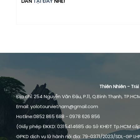
DẪN
TẠI ĐÂY
NHÉ!
Thiên Nhiên - Tr
Địa chỉ: 254 Nguyễn Văn Đậu, P.11, Q.Bình Thạnh, TP.HCM
Email: yolotourvietnam@gmail.com
Hotline:0852 865 688 - 0978 626 856
(Giấy phép ĐKKD: 0315414685 do Sở KHĐT Tp.HCM cấp 
GPKD dịch vụ lữ hành nội địa: 79-0371/2023/SDL-GP LH