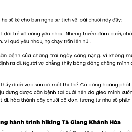
ọ sẽ kể cho bạn nghe sự tích về loài chuối này đấy:
ột đôi trẻ vô cùng yêu nhau. Nhưng trước đám cưới, chà
 Vì quá yêu nhau, họ chạy trốn lên núi.
ăn bệnh của chàng trai ngày càng nặng. Vì không m
định ra đi. Người vợ chẳng thấy bóng dáng chồng mình 
 thấy dưới vực sâu có một thi thể. Cô bàng hoàng phát 
hịu đựng được căn bệnh tai quái nên đã gieo mình xuố
t đi, hóa thành cây chuối cô đơn, tương tự như số phận
ong hành trình hiking Tà Giang Khánh Hòa