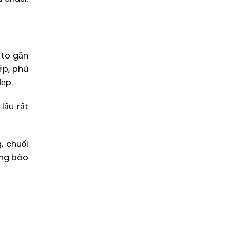
 to gần
ớp, phù
đẹp.
lẩu rất
, chuối
ồng bào