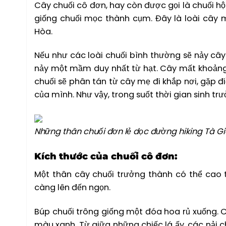
Cây chuối cô đơn, hay còn được gọi là chuối hộ
giống chuối mọc thành cụm. Đây là loài cây m
Hòa.
Nếu như các loài chuối bình thường sẽ nảy cây 
nảy một mầm duy nhất từ hạt. Cây mất khoảng 18
chuối sẽ phân tán từ cây mẹ đi khắp nơi, gặp đ
của mình. Như vậy, trong suốt thời gian sinh tr
Những thân chuối đơn lẻ dọc đường hiking Tà 
Kích thước của chuối cô đơn:
Một thân cây chuối trưởng thành có thể cao 
càng lên đến ngọn.
Búp chuối trông giống một đóa hoa rủ xuống. 
màu xanh. Từ giữa những chiếc lá ấy, các nải c