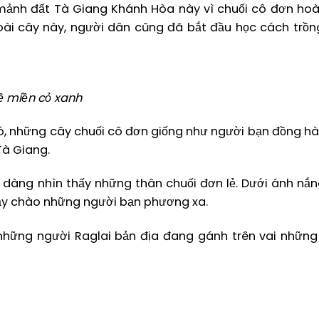
mảnh đất Tà Giang Khánh Hòa này vì chuối cô đơn ho
loài cây này, người dân cũng đã bắt đầu học cách trồn
ề miền cỏ xanh
ió, những cây chuối cô đơn giống như người bạn đồng h
Tà Giang.
ễ dàng nhìn thấy những thân chuối đơn lẻ. Dưới ánh nắ
vẫy chào những người bạn phương xa.
a những người Raglai bản địa đang gánh trên vai nhữn