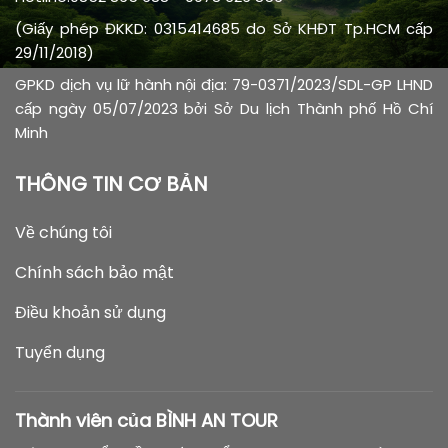
(Giấy phép ĐKKD: 0315414685 do Sở KHĐT Tp.HCM cấp
29/11/2018)
GPKD dịch vụ lữ hành nội địa: 79-0371/2023/SDL-GP LHND
cấp ngày 05/07/2023 bởi Sở Du lịch Thành phố Hồ Chí
Minh
THÔNG TIN CƠ BẢN
Về chúng tôi
Chính sách bảo mật
Điều khoản sử dụng
Tuyển dụng
Thành viên của BÌNH AN TOUR