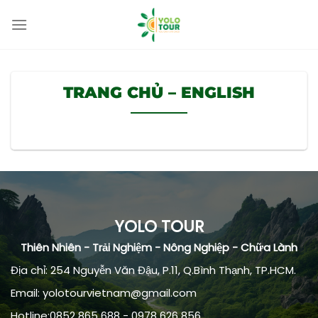
Skip
to
content
TRANG CHỦ – ENGLISH
YOLO TOUR
Thiên Nhiên - Trải Nghiệm - Nông Nghiệp - Chữa Lành
Địa chỉ: 254 Nguyễn Văn Đậu, P.11, Q.Bình Thạnh, TP.HCM.
Email: yolotourvietnam@gmail.com
Hotline:0852 865 688 - 0978 626 856