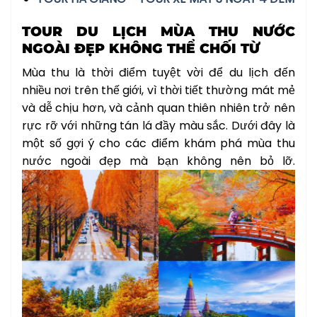
TOUR DU LỊCH MÙA THU NƯỚC
NGOÀI ĐẸP KHÔNG THỂ CHỐI TỪ
Mùa thu là thời điểm tuyệt vời để du lịch đến
nhiều nơi trên thế giới, vì thời tiết thường mát mẻ
và dễ chịu hơn, và cảnh quan thiên nhiên trở nên
rực rỡ với những tán lá đầy màu sắc. Dưới đây là
một số gợi ý cho các điểm khám phá mùa thu
nước ngoài đẹp mà bạn không nên bỏ lỡ.