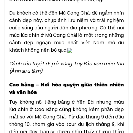
Du khách có thể đến Mù Cang Chải để ngắm nhìn
cảnh đẹp này, chụp ảnh lưu niệm và trải nghiệm
cuộc sống của người dân địa phương. Có thể nói
mùa lúa chín ở Mù Cang Chải là một trong những
cảnh đẹp ngoạn mục nhất Việt Nam mà du
khách không nên bỏ qua.
Cảnh sắc tuyệt đẹp ở vùng Tây Bắc vào mùa thu
(Ảnh sưu tầm)
Cao bằng – Nơi hòa quyện giữa thiên nhiên
và văn hóa
Tuy không nổi tiếng bằng ở Yên Bái nhưng mùa
lúa chín ở Cao Bằng cũng không kém phần đẹp
mắt so với Mù Cang Chải. Từ đầu tháng 9 đến đầu
tháng 10, tham gia vào tour du lịch tháng 9, khi
đến nơi đây, bạn sẽ được nhìn thấy những thửa