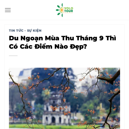
Bỏ
qua
nội
dung
TIN TỨC - SỰ KIỆN
Du Ngoạn Mùa Thu Tháng 9 Thì
Có Các Điểm Nào Đẹp?