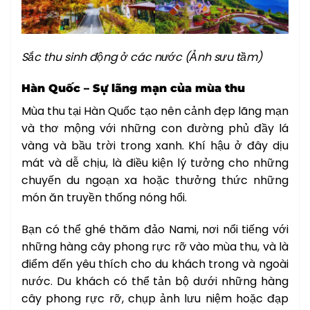
Sắc thu sinh động ở các nước (Ảnh sưu tầm)
Hàn Quốc – Sự lãng mạn của mùa thu
Mùa thu tại Hàn Quốc tạo nên cảnh đẹp lãng mạn
và thơ mộng với những con đường phủ đầy lá
vàng và bầu trời trong xanh. Khí hậu ở đây dịu
mát và dễ chịu, là điều kiện lý tưởng cho những
chuyến du ngoạn xa hoặc thưởng thức những
món ăn truyền thống nóng hổi.
Bạn có thể ghé thăm đảo Nami, nơi nổi tiếng với
những hàng cây phong rực rỡ vào mùa thu, và là
điểm đến yêu thích cho du khách trong và ngoài
nước. Du khách có thể tản bộ dưới những hàng
cây phong rực rỡ, chụp ảnh lưu niệm hoặc đạp