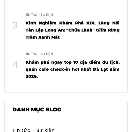
TIN TỨC - SỰ KIỆN
Kinh Nghiệm Khám Phá KDL Làng Nổi
Tân Lập Long An: "Chữa Lành" Giữa Rừng
Tràm Xanh Mát
TIN TỨC - SỰ KIỆN
Khám phá ngay top 10 địa điểm du lịch,
quán cafe check-in hot nhất Đà Lạt năm
2026.
DANH MỤC BLOG
Tin tức - Sự kiện