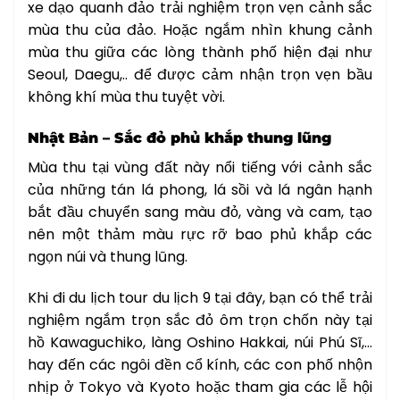
xe dạo quanh đảo trải nghiệm trọn vẹn cảnh sắc
mùa thu của đảo. Hoặc ngắm nhìn khung cảnh
mùa thu giữa các lòng thành phố hiện đại như
Seoul, Daegu,.. để được cảm nhận trọn vẹn bầu
không khí mùa thu tuyệt vời.
Nhật Bản – Sắc đỏ phủ khắp thung lũng
Mùa thu tại vùng đất này nổi tiếng với cảnh sắc
của những tán lá phong, lá sồi và lá ngân hạnh
bắt đầu chuyển sang màu đỏ, vàng và cam, tạo
nên một thảm màu rực rỡ bao phủ khắp các
ngọn núi và thung lũng.
Khi đi du lịch tour du lịch 9 tại đây, bạn có thể trải
nghiệm ngắm trọn sắc đỏ ôm trọn chốn này tại
hồ Kawaguchiko, làng Oshino Hakkai, núi Phú Sĩ,…
hay đến các ngôi đền cổ kính, các con phố nhộn
nhịp ở Tokyo và Kyoto hoặc tham gia các lễ hội