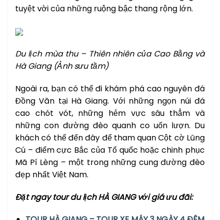
tuyệt vời của những ruộng bậc thang rộng lớn.
Du lịch mùa thu – Thiên nhiên của Cao Bằng và
Hà Giang (Ảnh sưu tầm)
Ngoài ra, bạn có thể đi khám phá cao nguyên đá
Đồng Văn tại Hà Giang. Với những ngọn núi đá
cao chót vót, những hẻm vực sâu thẳm và
những con đường đèo quanh co uốn lượn. Du
khách có thể đến đây để tham quan Cột cờ Lũng
Cú – điểm cực Bắc của Tổ quốc hoặc chinh phục
Mã Pí Lèng – một trong những cung đường đèo
đẹp nhất Việt Nam.
Đặt ngay tour du lịch HÀ GIANG với giá ưu đãi:
TOUR HÀ GIANG – TOUR XE MÁY 3 NGÀY 4 ĐÊM