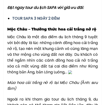
Đặt ngay tour du lịch SAPA với giá ưu đãi:
TOUR SAPA 3 NGÀY 2 ĐÊM
Mộc Châu – Thưởng thức hoa cải trắng nở rộ
Mộc Châu là một địa điểm du lịch tháng 9 tuyệt
vời bởi đây là lúc những cánh đồng hoa cải trắng
nở rộ, tạo nên một khung cảnh vô cùng lãng mạn
và thơ mộng cho vùng đất nơi đây. Du khách có
thể ngắm nhìn các cánh đồng hoa cải nở trắng
xóa cả một vùng đất tại cai địa điểm như Rừng
thông bản Áng, bản Lóng Luông,…
Mùa hoa cải trắng nở rộ tại Mộc Châu (Ảnh: sưu
tầm)
Ngoài ra khi tham gia tour du lịch tháng 9, du