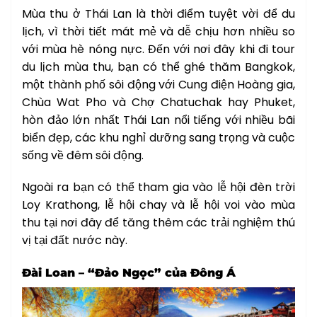
Mùa thu ở Thái Lan là thời điểm tuyệt vời để du
lịch, vì thời tiết mát mẻ và dễ chịu hơn nhiều so
với mùa hè nóng nực. Đến với nơi đây khi đi tour
du lịch mùa thu, bạn có thể ghé thăm Bangkok,
một thành phố sôi động với Cung điện Hoàng gia,
Chùa Wat Pho và Chợ Chatuchak hay Phuket,
hòn đảo lớn nhất Thái Lan nổi tiếng với nhiều bãi
biển đẹp, các khu nghỉ dưỡng sang trọng và cuộc
sống về đêm sôi động.
Ngoài ra bạn có thể tham gia vào lễ hội đèn trời
Loy Krathong, lễ hội chay và lễ hội voi vào mùa
thu tại nơi đây để tăng thêm các trải nghiệm thú
vị tại đất nước này.
Đài Loan – “Đảo Ngọc” của Đông Á