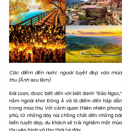
Các điểm đến nước ngoài tuyệt đẹp vào mùa
thu (Ảnh sưu tầm)
Đài Loan, được biết đến với biệt danh “Đảo Ngọc,”
nằm ngoài khơi Đông Á và là điểm đến hấp dẫn
trong mùa thu. Với cảnh quan thiên nhiên phong
phú, từ những dãy núi chồng chất đến những bãi
biển tuyệt đẹp, du khách sẽ trải nghiệm một mùa
thu yên bình và thư thái tại đây.