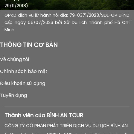
29/11/2018)
GPKD dịch vụ lữ hành nội địa: 79-0371/2023/SDL-GP LHND
cấp ngày 05/07/2023 bởi Sở Du lịch Thành phố Hồ Chí
Minh
THÔNG TIN CƠ BẢN
Về chúng tôi
Chính sách bảo mật
Điều khoản sử dụng
Tuyển dụng
Thành viên của BÌNH AN TOUR
CÔNG TY CỔ PHẦN PHÁT TRIỂN DỊCH VỤ DU LỊCH BÌNH AN