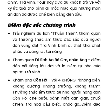
Chim, Trà Vinh. Tour này đưa du khách trở về với
ký ức tuổi thơ bình dị, mộc mạc qua những món
ăn dân dã được chế biến bằng đèn dầu.
Điểm đặc sắc chương trình
Trải nghiệm du lịch “Thuận thiên”, tham quan
và thưởng thức ẩm thực đặc sắc của người
dân vùng đất Trà Vinh bình dị, thật thà, chất
phác và cũng rất tài năng.
Tham quan
Di tích Ao Bà Om, chùa Âng
– điểm
đến nổi tiếng lâu đời và là niềm tự hào của
người Trà Vinh.
Khám phá
Cồn Hô
– với 4 KHÔNG: “không điện,
không đường, không trường, không trạm”.
Thưởng thức ẩm thực tại nhà người nông dân
Cồn Hô: chè bưởi, bánh mứt dân gian, chuối
chiên, trà hoa đậu biếc, cháo gà…Điểm đặc