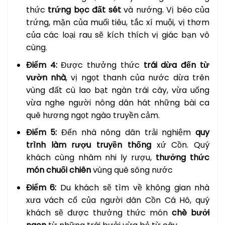
thức
trứng bọc đất sét
và nướng. Vị béo của
trứng, mặn của muối tiêu, tắc xí muội, vị thơm
của các loại rau sẽ kích thích vị giác bạn vô
cùng.
Điểm 4:
Được thưởng thức
trái dừa đến từ
vườn nhà
, vị ngọt thanh của nước dừa trên
vùng đất cù lao bạt ngàn trái cây, vừa uống
vừa nghe người nông dân hát những bài ca
quê hương ngọt ngào truyền cảm.
Điểm 5:
Đến nhà nông dân trải nghiệm
quy
trình làm rượu truyền thống
xứ Cồn. Quý
khách cùng nhâm nhi ly rượu,
thưởng thức
món chuối chiên
vùng quê sông nước
Điểm 6:
Du khách sẽ tìm về không gian nhà
xưa vách cổ của người dân Cồn Cá Hô, quý
khách sẽ được thưởng thức món
chè bưởi