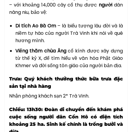
– với khoảng 14,000 cây cổ thụ được
người
dân
nâng niu, bảo vệ:
Di tích Ao Bà Om
– là biểu tượng lâu đời và là
niềm tự hào của người Trà Vinh khi nói về quê
hương mình.
Viếng thăm chùa Âng
cổ kính được xây dựng
từ thế kỷ X, để tìm hiểu về văn hóa Phật Giáo
Khmer và đời sống tôn giáo của người bản địa.
Trưa:
Quý khách thưởng thức bữa trưa đặc
sản tại nhà hàng
Nhận phòng khách sạn 2* Trà Vinh.
Chiều: 13h30:
Đoàn di chuyển đến khám phá
cuộc sống người dân
Cồn Hô
có diện tích
khoảng 25 ha. Sinh kế chính là trồng bưởi và
dừa.