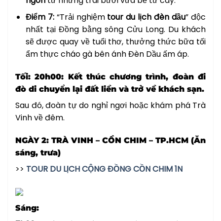
ngon
từ những trái bưởi vừa bẻ từ cây.
Điểm 7:
“Trải nghiệm
tour du lịch đèn dầu
” độc
nhất tại Đồng bằng sông Cửu Long. Du khách
sẽ được quay về tuổi thơ, thưởng thức bữa tối
ẩm thực cháo gà bên ánh Đèn Dầu ấm áp.
Tối: 20h00:
Kết thúc chương trình, đoàn đi
đò di chuyển lại đất liền và trở về khách sạn.
Sau đó, đoàn tự do nghỉ ngơi hoặc khám phá Trà
Vinh về đêm.
NGÀY 2: TRÀ VINH – CỒN CHIM – TP.HCM (Ăn
sáng, trưa)
>>
TOUR DU LỊCH CỘNG ĐỒNG CỒN CHIM 1N
Sáng: