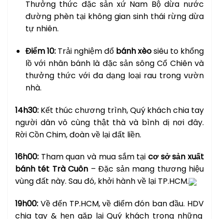
Thưởng thức đặc sản xứ Nam Bộ dừa nước
đường phèn tại không gian sinh thái rừng dừa
tự nhiên.
Điểm 10:
Trải nghiệm đổ
bánh xèo
siêu to khổng
lồ với nhân bánh là đặc sản sông Cổ Chiên và
thưởng thức với đa dạng loại rau trong vườn
nhà.
14h30:
Kết thúc chương trình, Quý khách chia tay
người dân vô cùng thật thà và bình dị nơi đây.
Rời Cồn Chim, đoàn về lại đất liền.
16h00:
Tham quan và mua sắm tại
cơ sở sản xuất
bánh tét Trà Cuôn
– Đặc sản mang thương hiệu
vùng đất này. Sau đó, khởi hành về lại TP.HCM.
19h00:
Về đến TP.HCM, về điểm đón ban đầu. HDV
chia tay & hẹn gặp lại Quý khách trong những