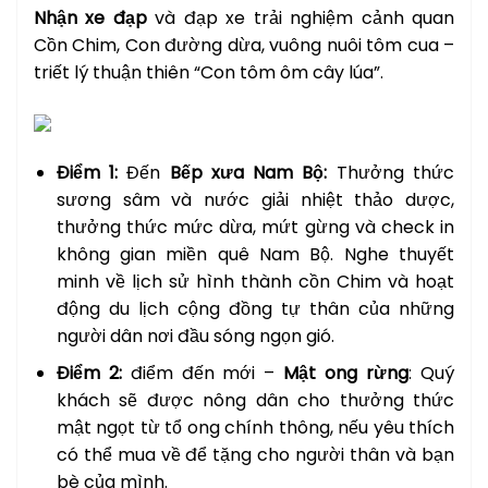
Nhận xe đạp
và đạp xe trải nghiệm cảnh quan
Cồn Chim, Con đường dừa, vuông nuôi tôm cua –
triết lý thuận thiên “Con tôm ôm cây lúa”.
Điểm 1:
Đến
Bếp xưa Nam Bộ:
Thưởng thức
sương sâm và nước giải nhiệt thảo dược,
thưởng thức mức dừa, mứt gừng và check in
không gian miền quê Nam Bộ. Nghe thuyết
minh về lịch sử hình thành cồn Chim và hoạt
động du lịch cộng đồng tự thân của những
người dân nơi đầu sóng ngọn gió.
Điểm 2:
điểm đến mới –
Mật ong rừng
: Quý
khách sẽ được nông dân cho thưởng thức
mật ngọt từ tổ ong chính thông, nếu yêu thích
có thể mua về để tặng cho người thân và bạn
bè của mình.