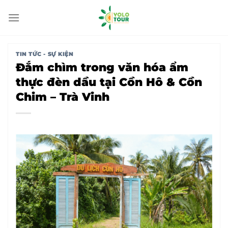
Bỏ
qua
nội
dung
TIN TỨC - SỰ KIỆN
Đắm chìm trong văn hóa ẩm
thực đèn dầu tại Cồn Hô & Cồn
Chim – Trà Vinh