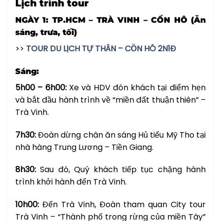
Lịch trình tour
NGÀY 1: TP.HCM – TRÀ VINH – CỒN HÔ
(Ăn
sáng, trưa, tối)
>>
TOUR DU LỊCH TỰ THÂN – CỒN HÔ 2N1Đ
Sáng:
5h00 – 6h00:
Xe và HDV đón khách tại điểm hẹn
và bắt đầu hành trình về “miền đất thuận thiên” –
Trà Vinh.
7h30:
Đoàn dừng chân ăn sáng Hủ tiếu Mỹ Tho tại
nhà hàng Trung Lương – Tiền Giang.
8h30:
Sau đó, Quý khách tiếp tục chặng hành
trình khởi hành đến Trà Vinh.
10h00:
Đến Trà Vinh, Đoàn tham quan City tour
Trà Vinh – “Thành phố trong rừng của miền Tây”