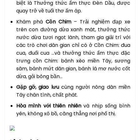
biệt là Thưởng thức ẩm thực Đèn Dầu, được
quay trở về tuổi thơ ấm áp.
Khám phá
Cồn Chim
– Trải nghiệm đạp xe
trên con đường dừa xanh mát, thưởng thức
nước dừa tươi ngọt lành, tham gia giải trí với
các trò chơi dân gian chỉ có ở Cồn Chim: đua
cua, đuổi cua …và thưởng thức ẩm thực đặc
trưng cồn Chim: bánh xèo miền Tây, sương
sâm, bánh mứt dân gian, bánh lá mơ nước cốt
dừa, gỏi bông bần…
Gặp gỡ, giao lưu
cùng người nông dân miền
Tây chân tình, chất phát.
Hòa mình với thiên nhiên
và nhịp sống bình
yên, không xô bồ, căng thẳng nơi phố thị.