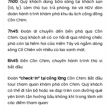
7h00:
Quý khách dùng bữa sáng tại khách sạn
(tô, ly). Làm thủ tục trả phòng. Xe và HDV đón
đoàn hành trình khám phá khu du lịch cộng đồng
Cồn Chim.
7h45:
Đoàn di chuyển đến bến phà qua Cồn
Chim. Quý khách sẽ có cơ hội đi qua những chiếc
phà còn lại hiếm hoi của miền Tây và ngắm dòng
sông Cổ Chiên với nhiều cù lao xanh mát.
8h45:
Đến Cồn Chim, chuyến hành trình thú vị
bắt đầu:
Đoàn
“check-in” tại cổng làng
Cồn Chim. Bắt đầu
tour tham quan khám phá cồn Chim. Quý khách
có thể đi tản bộ hoặc xe đạp trên con đường quê
yên bình tận hưởng bầu không khí trong lành với
các điểm tham quan: