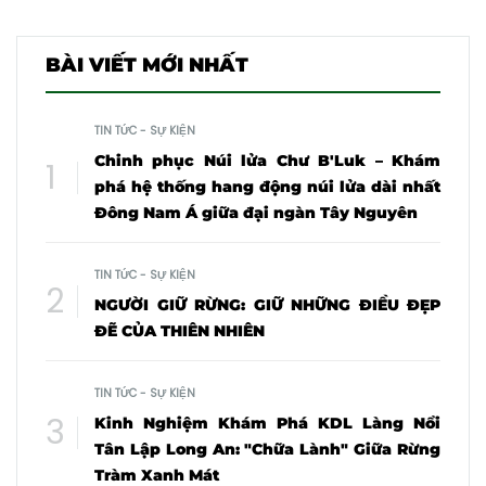
BÀI VIẾT MỚI NHẤT
TIN TỨC - SỰ KIỆN
Chinh phục Núi lửa Chư B'Luk – Khám
phá hệ thống hang động núi lửa dài nhất
Đông Nam Á giữa đại ngàn Tây Nguyên
TIN TỨC - SỰ KIỆN
NGƯỜI GIỮ RỪNG: GIỮ NHỮNG ĐIỀU ĐẸP
ĐẼ CỦA THIÊN NHIÊN
TIN TỨC - SỰ KIỆN
Kinh Nghiệm Khám Phá KDL Làng Nổi
Tân Lập Long An: "Chữa Lành" Giữa Rừng
Tràm Xanh Mát