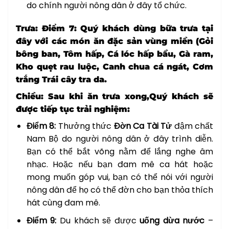
do chính người nông dân ở đây tổ chức.
Trưa: Điểm 7:
Quý khách dùng bữa trưa tại
đây với các món ăn đặc sản vùng miền (Gỏi
bông ban, Tôm hấp, Cá lóc hấp bầu, Gà ram,
Kho quẹt rau luộc, Canh chua cá ngát, Cơm
trắng Trái cây tra da.
Chiều:
Sau khi ăn trưa xong,Quý khách sẽ
được tiếp tục trải nghiệm:
Điểm 8:
Thưởng thức
Đờn Ca Tài Tử
đậm chất
Nam Bộ do người nông dân ở đây trình diễn.
Bạn có thể bắt võng nằm để lắng nghe âm
nhạc. Hoặc nếu bạn đam mê ca hát hoặc
mong muốn góp vui, bạn có thể nói với người
nông dân để họ có thể đờn cho bạn thỏa thích
hát cùng đam mê.
Điểm 9:
Du khách sẽ được
uống dừa nước
–