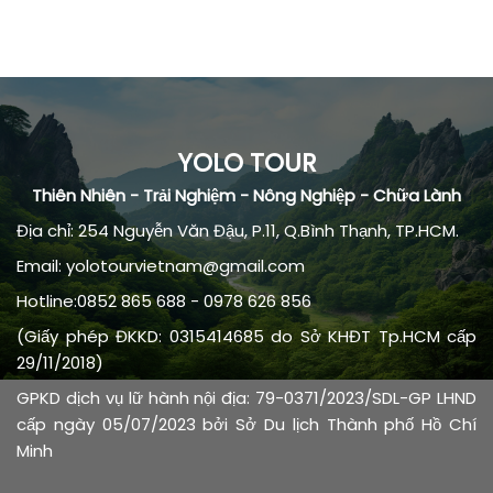
YOLO TOUR
Thiên Nhiên - Trải Nghiệm - Nông Nghiệp - Chữa Lành
Địa chỉ: 254 Nguyễn Văn Đậu, P.11, Q.Bình Thạnh, TP.HCM.
Email: yolotourvietnam@gmail.com
Hotline:0852 865 688 - 0978 626 856
(Giấy phép ĐKKD: 0315414685 do Sở KHĐT Tp.HCM cấp
29/11/2018)
GPKD dịch vụ lữ hành nội địa: 79-0371/2023/SDL-GP LHND
cấp ngày 05/07/2023 bởi Sở Du lịch Thành phố Hồ Chí
Minh