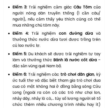
Điểm 3:
Trải nghiệm cảm giác
Câu Tôm
của
người nông dân truyền thống (1 cần câu/
người), nếu cảm thấy yêu thích cũng có thể
mua những chú tôm này.
Điểm 4:
Trải nghiệm
con đường dừa
và
thưởng thức nước dừa tươi được trồng trên
cù lao nước lợ.
Điểm 5:
Du khách sẽ được trải nghiệm tự tay
làm và thưởng thức
Bánh lá nước cốt dừa
–
đặc sản vùng quê Nam bộ.
Điểm 6:
Trải nghiệm các
trò chơi dân gian
, ký
ức tuổi thơ và đặc biệt tham gia trò chơi đua
cua có một không hai ở đồng bằng sông Cửu
Long (ngoài ra còn có các trò như chọi lon,
nhảy dây, nhảy lò cò,… tùy số lượng người sẽ tố
chức thêm nhiều chương trình nhiều hay ít)