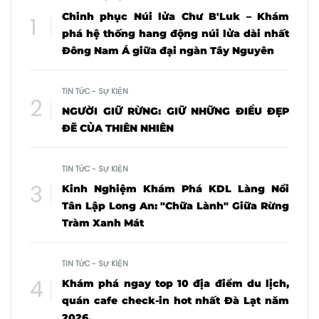
Chinh phục Núi lửa Chư B'Luk – Khám
phá hệ thống hang động núi lửa dài nhất
Đông Nam Á giữa đại ngàn Tây Nguyên
TIN TỨC - SỰ KIỆN
NGƯỜI GIỮ RỪNG: GIỮ NHỮNG ĐIỀU ĐẸP
ĐẼ CỦA THIÊN NHIÊN
TIN TỨC - SỰ KIỆN
Kinh Nghiệm Khám Phá KDL Làng Nổi
Tân Lập Long An: "Chữa Lành" Giữa Rừng
Tràm Xanh Mát
TIN TỨC - SỰ KIỆN
Khám phá ngay top 10 địa điểm du lịch,
quán cafe check-in hot nhất Đà Lạt năm
2026.