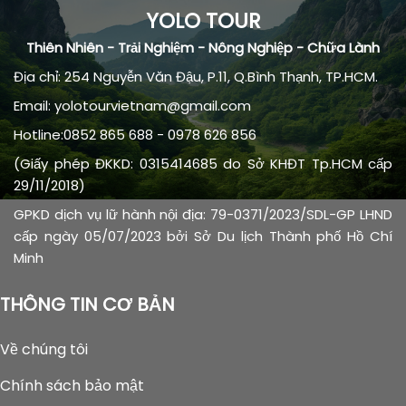
YOLO TOUR
Thiên Nhiên - Trải Nghiệm - Nông Nghiệp - Chữa Lành
Địa chỉ: 254 Nguyễn Văn Đậu, P.11, Q.Bình Thạnh, TP.HCM.
Email: yolotourvietnam@gmail.com
Hotline:0852 865 688 - 0978 626 856
(Giấy phép ĐKKD: 0315414685 do Sở KHĐT Tp.HCM cấp
29/11/2018)
GPKD dịch vụ lữ hành nội địa: 79-0371/2023/SDL-GP LHND
cấp ngày 05/07/2023 bởi Sở Du lịch Thành phố Hồ Chí
Minh
THÔNG TIN CƠ BẢN
Về chúng tôi
Chính sách bảo mật