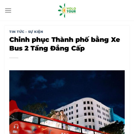
Bỏ
qua
nội
dung
TIN TỨC - SỰ KIỆN
Chinh phục Thành phố bằng Xe
Bus 2 Tầng Đẳng Cấp