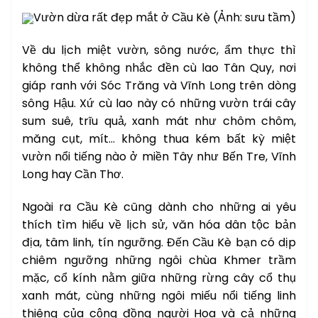
Vườn dừa rất đẹp mắt ở Cầu Kè (Ảnh: sưu tầm)
Về du lịch miệt vườn, sông nước, ẩm thực thì
không thể không nhắc đền cù lao Tân Quy, nơi
giáp ranh với Sóc Trăng và Vĩnh Long trên dòng
sông Hậu. Xứ cù lao này có những vườn trái cây
sum suê, trĩu quả, xanh mát như chôm chôm,
măng cụt, mít… không thua kém bất kỳ miệt
vườn nổi tiếng nào ở miền Tây như Bến Tre, Vĩnh
Long hay Cần Thơ.
Ngoài ra Cầu Kè cũng dành cho những ai yêu
thích tìm hiểu về lịch sử, văn hóa dân tộc bản
địa, tâm linh, tín ngưỡng. Đến Cầu Kè bạn có dịp
chiêm ngưỡng những ngôi chùa Khmer trầm
mặc, cổ kính nằm giữa những rừng cây cổ thụ
xanh mát, cùng những ngôi miếu nổi tiếng linh
thiêng của cộng đồng người Hoa và cả những