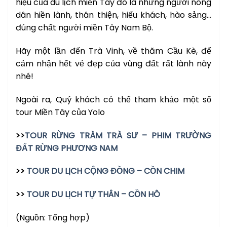
hiệu của du lịch miền Tây đó là những người nông
dân hiền lành, thân thiện, hiếu khách, hào sảng…
đúng chất người miền Tây Nam Bộ.
Hãy một lần đến Trà Vinh, về thăm Cầu Kè, để
cảm nhận hết vẻ đẹp của vùng đất rất lành này
nhé!
Ngoài ra, Quý khách có thể tham khảo một số
tour Miền Tây của Yolo
>>
TOUR RỪNG TRÀM TRÀ SƯ – PHIM TRƯỜNG
ĐẤT RỪNG PHƯƠNG NAM
>>
TOUR DU LỊCH CỘNG ĐỒNG – CỒN CHIM
>>
TOUR DU LỊCH TỰ THÂN – CỒN HÔ
(Nguồn: Tổng hợp)