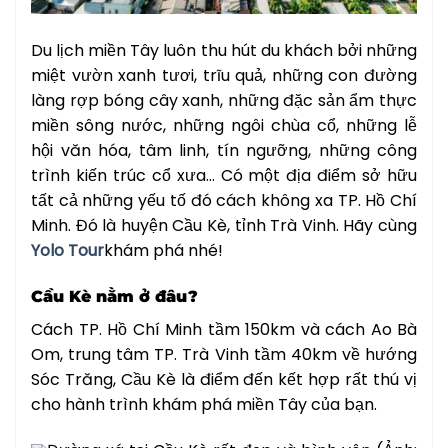
Du lịch miền Tây luôn thu hút du khách bởi những
miệt vườn xanh tươi, trĩu quả, những con đường
làng rợp bóng cây xanh, những đặc sản ẩm thực
miền sông nước, những ngôi chùa cổ, những lễ
hội văn hóa, tâm linh, tín ngưỡng, những công
trình kiến trúc cổ xưa… Có một địa điểm sở hữu
tất cả những yếu tố đó cách không xa TP. Hồ Chí
Minh. Đó là huyện Cầu Kè, tỉnh Trà Vinh. Hãy cùng
Yolo Tour
khám phá nhé!
Cầu Kè nằm ở đâu?
Cách TP. Hồ Chí Minh tầm 150km và cách Ao Bà
Om, trung tâm TP. Trà Vinh tầm 40km về hướng
Sóc Trăng, Cầu Kè là điểm đến kết hợp rất thú vị
cho hành trình khám phá miền Tây của bạn.