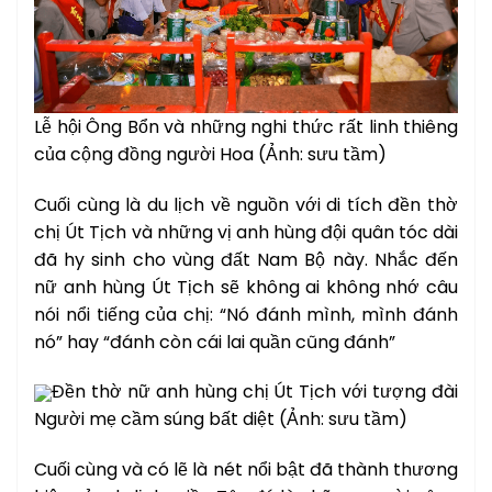
Lễ hội Ông Bổn và những nghi thức rất linh thiêng
của cộng đồng người Hoa (Ảnh: sưu tầm)
Cuối cùng là du lịch về nguồn với di tích đền thờ
chị Út Tịch và những vị anh hùng đội quân tóc dài
đã hy sinh cho vùng đất Nam Bộ này. Nhắc đến
nữ anh hùng Út Tịch sẽ không ai không nhớ câu
nói nổi tiếng của chị: “Nó đánh mình, mình đánh
nó” hay “đánh còn cái lai quần cũng đánh”
Đền thờ nữ anh hùng chị Út Tịch với tượng đài
Người mẹ cầm súng bất diệt (Ảnh: sưu tầm)
Cuối cùng và có lẽ là nét nổi bật đã thành thương