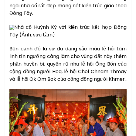
ngôi nhà cổ rất đẹp mang nét kiến trúc giao thoa
Đông Tây.
Nhà cổ Huỳnh Kỳ với kiến trúc kết hợp Đông
Tây (Ảnh: sưu tầm)
Bên cạnh đó là sự đa dạng sắc màu lễ hội tâm
linh tín ngưỡng càng làm cho vùng đất này thêm
phần huyền bí, quyến rũ như lễ hội Ông Bổn của
cộng đồng người Hoa, lễ hội Chol Chnam Thmay
và lễ hội Ok Om Bok của cộng đồng người Khmer..