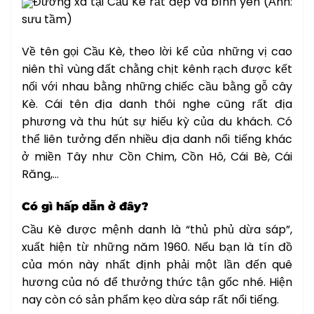
Đường xá tại Cầu Kè rất đẹp và bình yên (Ảnh:
sưu tầm)
Về tên gọi Cầu Kè, theo lời kể của những vị cao
niên thì vùng đất chằng chịt kênh rạch được kết
nối với nhau bằng những chiếc cầu bằng gỗ cây
Kè. Cái tên địa danh thôi nghe cũng rất địa
phương và thu hút sự hiếu kỳ của du khách. Có
thể liên tưởng đến nhiều địa danh nổi tiếng khác
ở miền Tây như Cồn Chim, Cồn Hô, Cái Bè, Cái
Răng,…
Có gì hấp dẫn ở đây?
Cầu Kè được mệnh danh là “thủ phủ dừa sáp”,
xuất hiện từ những năm 1960. Nếu bạn là tín đồ
của món này nhất định phải một lần đến quê
hương của nó để thưởng thức tận gốc nhé. Hiện
nay còn có sản phẩm kẹo dừa sáp rất nổi tiếng.