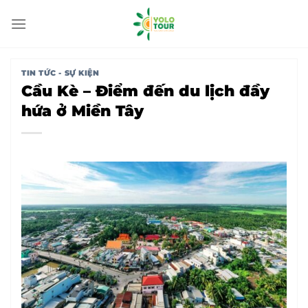
Bỏ
qua
nội
dung
TIN TỨC - SỰ KIỆN
Cầu Kè – Điểm đến du lịch đầy
hứa ở Miền Tây