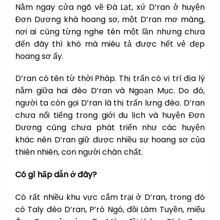
Nằm ngay cửa ngõ về Đà Lạt, xứ D’ran ở huyện
Đơn Dương khá hoang sơ, một D’ran mơ màng,
nơi ai cũng từng nghe tên một lần nhưng chưa
đến đây thì khó mà miêu tả được hết vẻ đẹp
hoang sơ ấy.
D’ran có tên từ thời Pháp. Thị trấn có vị trí địa lý
nằm giữa hai đèo D’ran và Ngoạn Mục. Do đó,
người ta còn gọi D’ran là thị trấn lưng đèo. D’ran
chưa nổi tiếng trong giới du lịch và huyện Đơn
Dương cũng chưa phát triển như các huyện
khác nên D’ran giữ được nhiều sự hoang sơ của
thiên nhiên, con người chân chất.
Có gì hấp dẫn ở đây?
Có rất nhiều khu vực cắm trại ở D’ran, trong đó
có Taly đèo D’ran, P’ró Ngó, đồi Lâm Tuyền, miếu