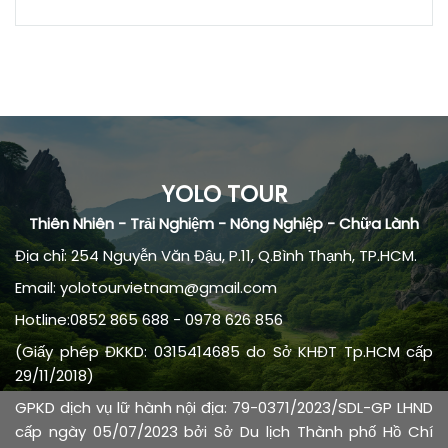
YOLO TOUR
Thiên Nhiên - Trải Nghiệm - Nông Nghiệp - Chữa Lành
Địa chỉ: 254 Nguyễn Văn Đậu, P.11, Q.Bình Thạnh, TP.HCM.
Email: yolotourvietnam@gmail.com
Hotline:0852 865 688 - 0978 626 856
(Giấy phép ĐKKD: 0315414685 do Sở KHĐT Tp.HCM cấp
29/11/2018)
GPKD dịch vụ lữ hành nội địa: 79-0371/2023/SDL-GP LHND
cấp ngày 05/07/2023 bởi Sở Du lịch Thành phố Hồ Chí