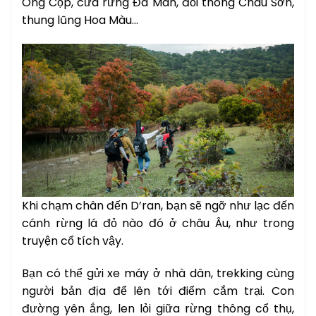
Ông Cọp, cửa rừng Đa Mân, đồi thông Châu Sơn,
thung lũng Hoa Màu…
Khi chạm chân đến D’ran, bạn sẽ ngỡ như lạc đến
cánh rừng lá đỏ nào đó ở châu Âu, như trong
truyện cổ tích vậy.
Bạn có thể gửi xe máy ở nhà dân, trekking cùng
người bản địa để lên tới điểm cắm trại. Con
đường yên ắng, len lỏi giữa rừng thông cổ thụ,