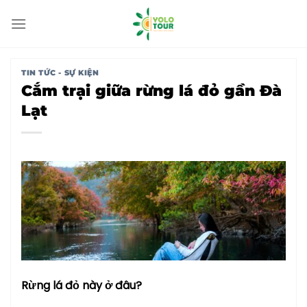
Bỏ
qua
nội
dung
TIN TỨC - SỰ KIỆN
Cắm trại giữa rừng lá đỏ gần Đà
Lạt
Rừng lá đỏ này ở đâu?