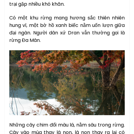
trại gặp nhiều khó khăn.
Có một khu rừng mang hương sắc thiên nhiên
hung vĩ, một bờ hồ xanh biếc nằm uốn lượn giữa
đại ngàn. Người dân xứ Dran vẫn thường gọi là
rừng Đa Mân.
Những cây chim đổi màu lá, nằm sâu trong rừng.
Cây vào mùa thay lá non, lá non thay ra lại có