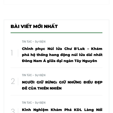
BÀI VIẾT MỚI NHẤT
TIN TỨC - SỰ KIỆN
Chinh phục Núi lửa Chư B'Luk – Khám
phá hệ thống hang động núi lửa dài nhất
Đông Nam Á giữa đại ngàn Tây Nguyên
TIN TỨC - SỰ KIỆN
NGƯỜI GIỮ RỪNG: GIỮ NHỮNG ĐIỀU ĐẸP
ĐẼ CỦA THIÊN NHIÊN
TIN TỨC - SỰ KIỆN
Kinh Nghiệm Khám Phá KDL Làng Nổi