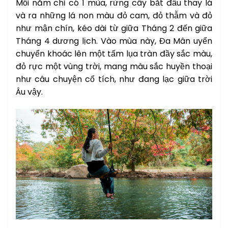
Mỗi năm chỉ có 1 mùa, rừng cây bắt đầu thay lá
và ra những lá non màu đỏ cam, đỏ thẫm và đỏ
như mận chín, kéo dài từ giữa Tháng 2 đến giữa
Tháng 4 dương lịch. Vào mùa này, Đa Mân uyển
chuyển khoác lên một tấm lụa tràn đầy sắc màu,
đỏ rực một vùng trời, mang màu sắc huyền thoại
như câu chuyện cổ tích, như đang lạc giữa trời
Âu vậy.