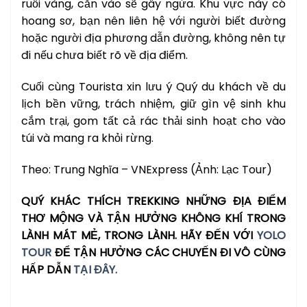
ruồi vàng, cắn vào sẽ gây ngứa. Khu vực này có
hoang sơ, bạn nên liên hệ với người biết đường
hoặc người địa phương dẫn đường, không nên tự
đi nếu chưa biết rõ về địa điểm.
Cuối cùng Tourista xin lưu ý Quý du khách về du
lịch bền vững, trách nhiệm, giữ gìn vệ sinh khu
cắm trại, gom tất cả rác thải sinh hoạt cho vào
túi và mang ra khỏi rừng.
Theo: Trung Nghĩa – VNExpress (Ảnh: Lạc Tour)
QUÝ KHÁC THÍCH TREKKING NHỮNG ĐỊA ĐIỂM
THƠ MỘNG VÀ TẬN HƯỞNG KHÔNG KHÍ TRONG
LÀNH MÁT MẺ, TRONG LÀNH. HÃY ĐẾN VỚI
YOLO
TOUR
ĐỂ TẬN HƯỞNG CÁC CHUYẾN ĐI VÔ CÙNG
HẤP DẪN
TẠI ĐÂY.