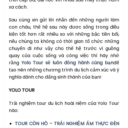
xa cách.
Sau cùng xin gửi lời nhắn đến những người làm
con cháu, thế hệ sau này được sống trong điều
kiện tốt hơn rất nhiều so với những bậc tiền bối,
nếu chúng ta không có thời gian tổ chức những
chuyến đi như vậy cho thế hệ trước vì guồng
quay của cuộc sống và công việc thì hãy nhớ
rằng
Yolo Tour sẽ luôn đồng hành cùng bạn
để
tạo nên những chương trình du lịch cảm xúc và ý
nghĩa dành cho đấng sinh thành của bạn!
YOLO TOUR
Trải nghiệm tour du lịch hoài niệm của Yolo Tour
nào:
TOUR CỒN HÔ – TRẢI NGHIỆM ẨM THỰC ĐÈN