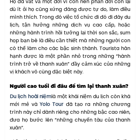
Họ đã vất vả một đời vì con nên phần đời còn lại
dù ít ỏi họ cũng xứng đáng được tự do, làm điều
mình thích. Trong đó việc tổ chức đi đó đi đây du
lịch, tận hưởng những dịch vụ cao cấp, hoặc
những hành trình hồi tưởng lại thời son sắc, sum
họp bạn bè là điều cần thiết mà những người con
có thể làm cho các bậc sinh thành. Tourista hân
hạnh được là một phần nhỏ trong những “hành
trình trở về thanh xuân” đầy cảm xúc của những
vị khách vô cùng đặc biệt này.
Người cao tuổi đi đâu để tìm lại thanh xuân?
Du lịch hoài niệm
là một khái niệm du lịch còn khá
mới mẻ và
Yolo Tour
đã tạo ra những chương
trình này chỉ dành riêng cho những bậc cao niên,
đưa họ bước lên “những chuyến tàu của thanh
xuân”.