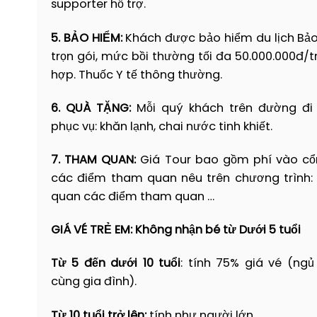
supporter hỗ trợ.
5. BẢO HIỂM:
Khách được bảo hiểm du lịch Bả
trọn gói, mức bồi thường tối đa 50.000.000đ/
hợp. Thuốc Y tế thông thường.
6. QUÀ TẶNG:
Mỗi quý khách trên đường đi
phục vụ: khăn lạnh, chai nước tinh khiết.
7. THAM QUAN:
Giá Tour bao gồm phí vào cổ
các điểm tham quan nêu trên chương trình:
quan các điểm tham quan …
GIÁ VÉ TRẺ EM:
Không nhận bé từ Dưới 5 tuổi
Từ 5 đến dưới 10 tuổi
: tính 75% giá vé (ng
cùng gia đình).
Từ 10 tuổi trở lên:
tính như người lớn.