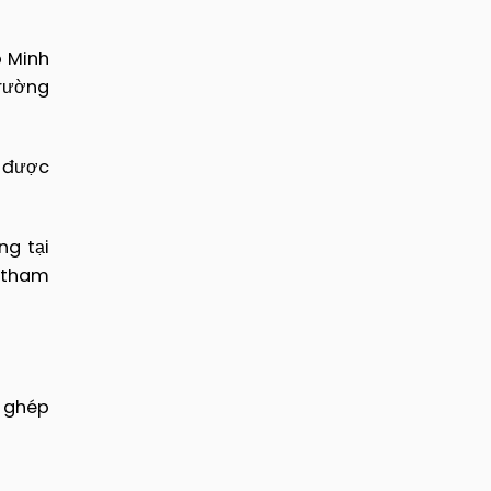
o Minh
trường
 được
ng tại
 tham
ủ ghép