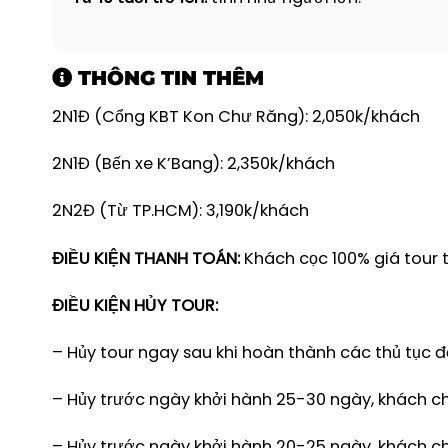
THÔNG TIN THÊM
2N1Đ (Cổng KBT Kon Chư Răng): 2,050k/khách
2N1Đ (Bến xe K’Bang): 2,350k/khách
2N2Đ (Từ TP.HCM): 3,190k/khách
ĐIỀU KIỆN THANH TOÁN:
Khách cọc 100% giá tour 
ĐIỀU KIỆN HỦY TOUR:
– Hủy tour ngay sau khi hoàn thành các thủ tục đă
– Hủy trước ngày khởi hành 25-30 ngày, khách ch
– Hủy trước ngày khởi hành 20-25 ngày, khách ch