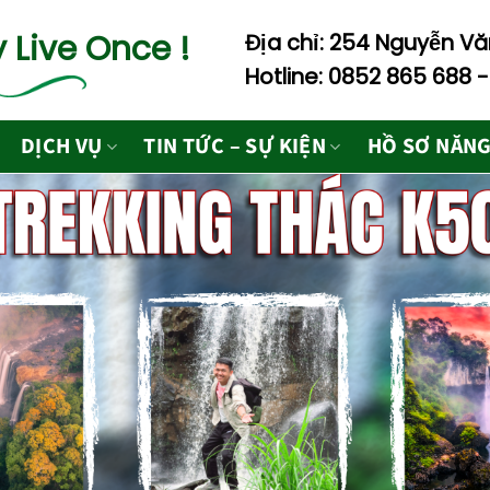
 Live Once !
Địa chỉ: 254 Nguyễn Văn
Hotline: 0852 865 688 
DỊCH VỤ
TIN TỨC – SỰ KIỆN
HỒ SƠ NĂNG