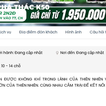
PHÁ THÁC K50
ịch vụ
Địa điểm đón khách
Hình ảnh
Câu hỏi
ởi hành: Đang cập nhật
Nơi đến: Đang cập nhật
 10 - 14 chỗ
 ĐƯỢC KHÔNG KHÍ TRONG LÀNH CỦA THIÊN NHIÊN 
CỦA THIÊN NHIÊN. CÙNG NHAU CẮM TRẠI ĐỂ KẾT NỐI 