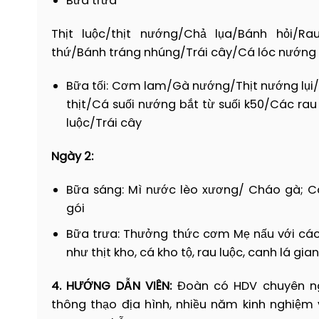
Bữa trưa
Thịt luộc/thịt nướng/
Chả lụa/
Bánh hỏi/
Ra
Trưa: 10h30:
Đoàn thưởng thức bữa trưa vớ
thứ/
Bánh tráng nhúng/
Trái cây/
Cá lóc nướng
Chiều
:
Sau đó, xe đưa đoàn khởi hành về
Bữa tối:
Cơm lam/Gà nướng/Thịt nướng lụi
chinh phục chốn tiên cảnh giữa rừng già
thịt/Cá suối nướng bắt từ suối k50/Các ra
trình kế tiếp.
luộc/Trái cây
Ngày 2:
Bữa sáng: Mì nước lèo xương/ Cháo gà; C
gói
Bữa trưa: Thưởng thức cơm Mẹ nấu với cá
như thịt kho, cá kho tộ, rau luộc, canh lá gia
4. HƯỚNG DẪN VIÊN:
Đoàn có HDV chuyên ng
thông thạo địa hình, nhiều năm kinh nghiệm