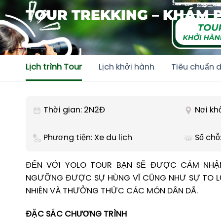
TOUR TREKKING – KHÁM 
Lịch trình Tour
Lịch khởi hành
Tiêu chuẩn d
Thời gian: 2N2Đ
Nơi kh
Phương tiện: Xe du lịch
Số chỗ:
ĐẾN VỚI YOLO TOUR BẠN SẼ ĐƯỢC CẢM NHẬN
NGƯỠNG ĐƯỢC SỰ HÙNG VĨ CŨNG NHƯ SỰ TO LỚN 
NHIÊN VÀ THƯỞNG THỨC CÁC MÓN DÂN DÃ.
ĐẶC SẮC CHƯƠNG TRÌNH