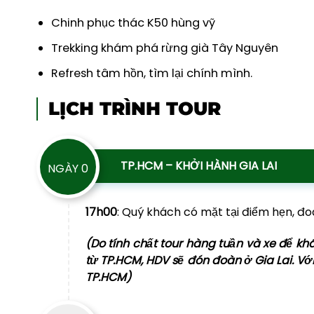
Chinh phục thác K50 hùng vỹ
Trekking khám phá rừng già Tây Nguyên
Refresh tâm hồn, tìm lại chính mình.
LỊCH TRÌNH TOUR
TP.HCM – KHỞI HÀNH GIA LAI
NGÀY 0
17h00
: Quý khách có mặt tại điểm hẹn, đo
(Do tính chất tour hàng tuần và xe để k
từ TP.HCM, HDV sẽ đón đoàn ở Gia Lai. V
TP.HCM)