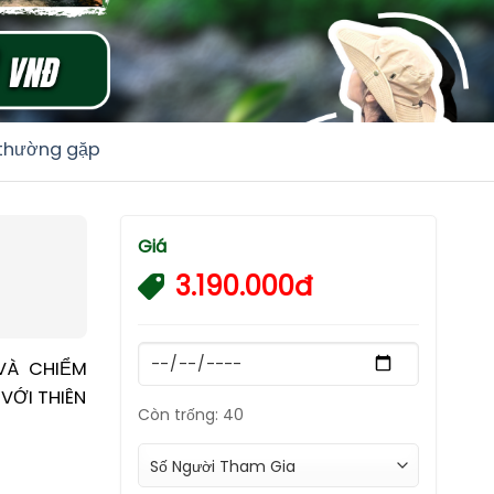
 thường gặp
Giá
3.190.000đ
VÀ CHIỂM
VỚI THIÊN
Còn trống: 40