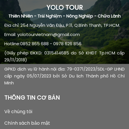
YOLO TOUR
Thiên Nhiên - Trải Nghiệm - Nông Nghiệp - Chữa Lành
Địa chỉ: 254 Nguyễn Văn Đậu, P.11, Q.Bình Thạnh, TP.HCM.
Email: yolotourvietnam@gmail.com
Hotline:0852 865 688 - 0978 626 856
(Giấy phép ĐKKD: 0315414685 do Sở KHĐT Tp.HCM cấp
29/11/2018)
GPKD dịch vụ lữ hành nội địa: 79-0371/2023/SDL-GP LHND
cấp ngày 05/07/2023 bởi Sở Du lịch Thành phố Hồ Chí
Minh
THÔNG TIN CƠ BẢN
Về chúng tôi
Chính sách bảo mật