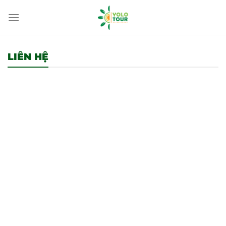
Bỏ
qua
nội
dung
LIÊN HỆ