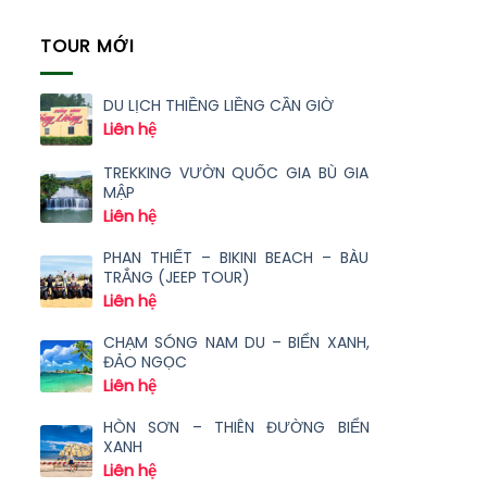
TOUR MỚI
DU LỊCH THIỀNG LIỀNG CẦN GIỜ
Liên hệ
TREKKING VƯỜN QUỐC GIA BÙ GIA
MẬP
Liên hệ
PHAN THIẾT – BIKINI BEACH – BÀU
TRẮNG (JEEP TOUR)
Liên hệ
CHẠM SÓNG NAM DU – BIỂN XANH,
ĐẢO NGỌC
Liên hệ
HÒN SƠN – THIÊN ĐƯỜNG BIỂN
XANH
Liên hệ