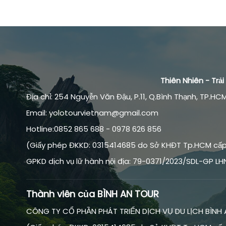
Thiên Nhiên - Tr
Địa chỉ: 254 Nguyễn Văn Đậu, P.11, Q.Bình Thạnh, TP.HCM
Email: yolotourvietnam@gmail.com
Hotline:0852 865 688 - 0978 626 856
(Giấy phép ĐKKD: 0315414685 do Sở KHĐT Tp.HCM cấp 
GPKD dịch vụ lữ hành nội địa: 79-0371/2023/SDL-GP LH
Thành viên của BÌNH AN TOUR
CÔNG TY CỔ PHẦN PHÁT TRIỂN DỊCH VỤ DU LỊCH BÌNH 