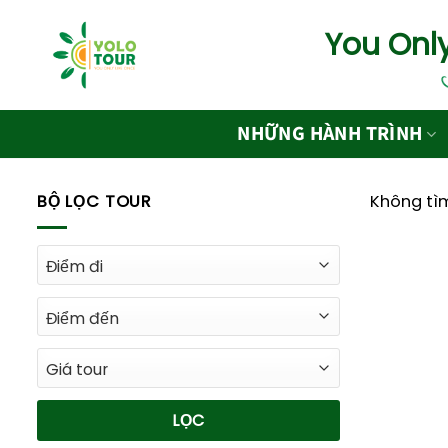
Bỏ
You Only
qua
nội
dung
NHỮNG HÀNH TRÌNH
BỘ LỌC TOUR
Không tìm
LỌC