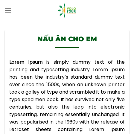
Bỏ
qua
nội
dung
NẤU ĂN CHO EM
Lorem Ipsum
is simply dummy text of the
printing and typesetting industry. Lorem Ipsum
has been the industry’s standard dummy text
ever since the 1500s, when an unknown printer
took a galley of type and scrambled it to make a
type specimen book. It has survived not only five
centuries, but also the leap into electronic
typesetting, remaining essentially unchanged. It
was popularised in the 1960s with the release of
Letraset sheets containing Lorem Ipsum