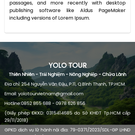
passages, and more recently with desktop
publishing software like Aldus PageMaker
including versions of Lorem Ipsum.
YOLO TOUR
Thiên Nhiên - Trải Nghiệm - Nông Nghiệp - Chữa Lành
Địa chỉ: 254 Nguyễn Văn Đậu, P.11, Q.Bình Thạnh, TP.HCM.
Email: yolotourvietnam@gmail.com
Hotline:0852 865 688 - 0978 626 856
(Giấy phép ĐKKD: 0315414685 do Sở KHĐT Tp.HCM cấp
29/11/2018)
GPKD dịch vụ lữ hành nội địa: 79-0371/2023/SDL-GP LHND